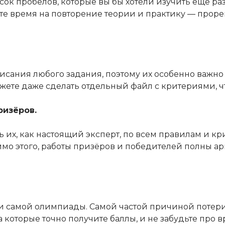
исок пробелов, которые вы бы хотели изучить ещё раз.
е время на повторение теории и практику — прореш
сания любого задания, поэтому их особенно важно з
ете даже сделать отдельный файл с критериями, что
ризёров.
 их, как настоящий эксперт, по всем правилам и кр
имо этого, работы призёров и победителей полны а
о и самой олимпиады. Самой частой причиной потери
а которые точно получите баллы, и не забудьте про