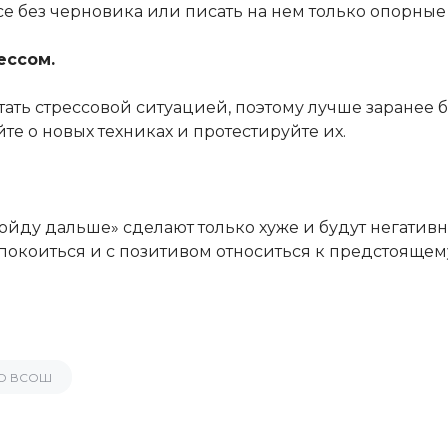
е без черновика или писать на нем только опорные п
ессом.
ать стрессовой ситуацией, поэтому лучше заранее б
те о новых техниках и протестируйте их.
ройду дальше» сделают только хуже и будут негатив
спокоиться и с позитивом относиться к предстоящему
О ВСОШ