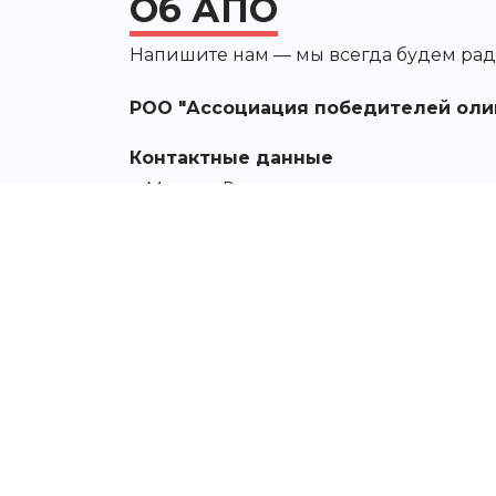
Об АПО
Напишите нам — мы всегда будем рад
РОО "Ассоциация победителей оли
Контактные данные
г. Москва, Россия, ул.
Новочерёмушкинская, д. 55, корп. 2
Москва, Москва 119270
Россия
info@apo-team.ru
+7 499 938-86-59
Telegram
WhatsApp
Работа в АПО
Сведения об образовательной организ
Фирменный стиль