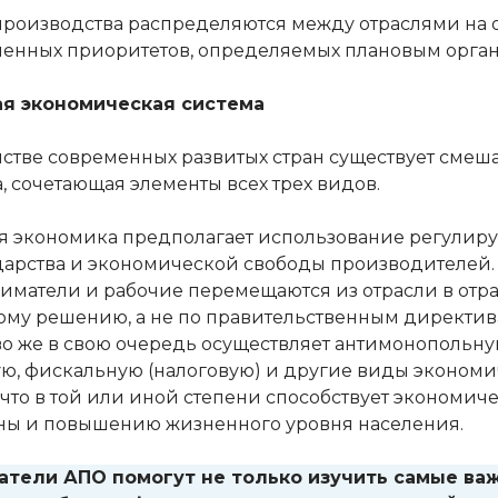
производства распределяются между отраслями на
енных приоритетов, определяемых плановым орган
я экономическая система
стве современных развитых стран существует смеш
, сочетающая элементы всех трех видов.
 экономика предполагает использование регули
дарства и экономической свободы производителей.
матели и рабочие перемещаются из отрасли в отра
ому решению, а не по правительственным директив
во же в свою очередь осуществляет антимонопольну
ю, фискальную (налоговую) и другие виды эконом
 что в той или иной степени способствует экономич
аны и повышению жизненного уровня населения.
атели АПО помогут не только изучить самые ва