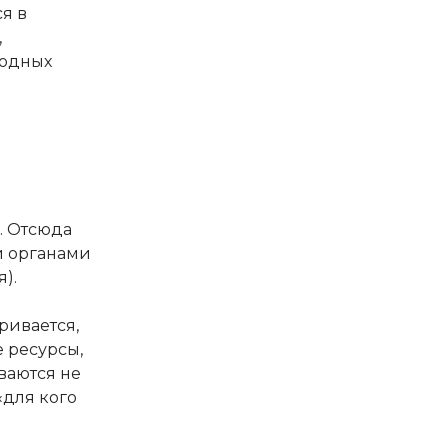
я в
,
бодных
. Отсюда
и органами
).
ивается,
 ресурсы,
ваются не
«для кого