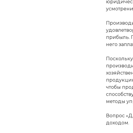
юридическ
усмотрени
Производи
удовлетво
прибыль. П
него запла
Поскольку
производит
хозяйстве
продукцию
чтобы про
способств
методы уп
Вопрос «Д
доходом.