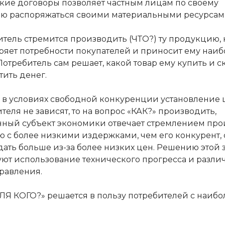
ие договоры позволяет частным лицам по своему
ю распоряжаться своими материальными ресурсам
тель стремится производить (ЧТО?) ту продукцию, 
ряет потребности покупателей и приносит ему наи
отребитель сам решает, какой товар ему купить и с
тить денег.
 в условиях свободной конкуренции установление 
еля не зависят, то на вопрос «КАК?» производить,
нный субъект экономики отвечает стремлением про
 с более низкими издержками, чем его конкурент, 
дать больше из-за более низких цен. Решению этой 
уют использование технического прогресса и разли
равления.
ЛЯ КОГО?» решается в пользу потребителей с наиб