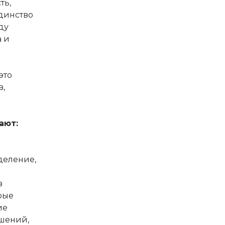
ть,
единство
ду
а и
это
в,
ают:
деление,
в
рые
ие
ешений,