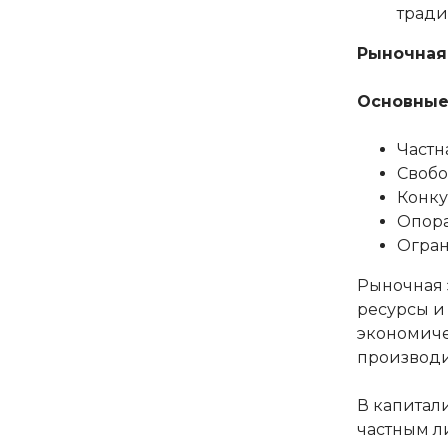
тради
Рыночная
Основные
Частн
Свобо
Конк
Опора
Огран
Рыночная 
ресурсы и
экономиче
производи
В капитал
частным л