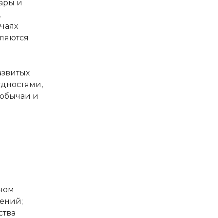
ары и
,
чаях
еляются
азвитых
удностями,
 обычаи и
нном
ений;
ства