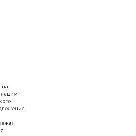
 на
инации
кого
дложения.
лежат
ия