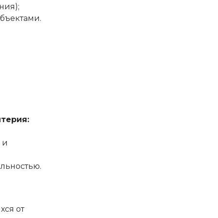
ния);
бъектами.
терия:
 и
льностью.
хся от