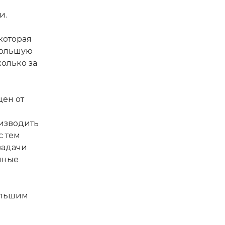
и.
которая
большую
колько за
цен от
изводить
с тем
задачи
чные
ольшим