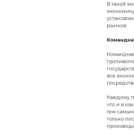
В такой э
экономику.
установле
рынков.
Командна
Командная
противопо
государст
все эконо
посредств
Каждому п
что и в к
тем самым
только пос
производи