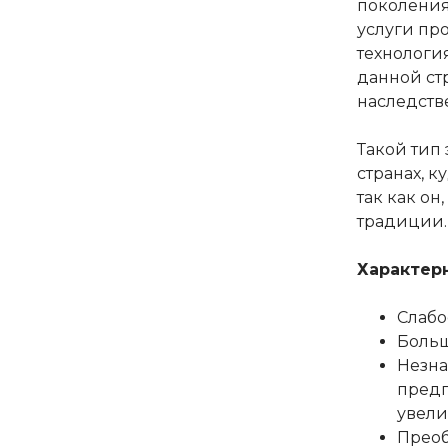
поколения
услуги про
технологи
данной ст
наследств
Такой тип
странах, 
так как он
традиции.
Характер
Слабо
Больш
Незна
предп
увели
Преоб