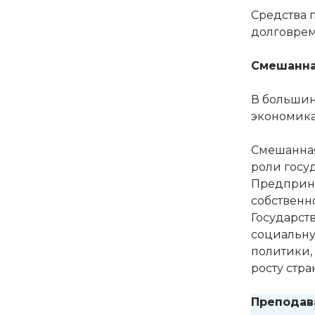
Средства 
долговрем
Смешанна
В большин
экономика
Смешанная
роли госу
Предприни
собственн
Государст
социальну
политики,
росту стр
Преподав