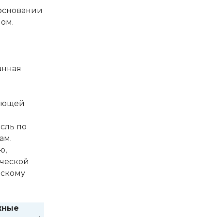
 основании
ом.
анная
рующей
сль по
ам.
ю,
ической
ескому
жные