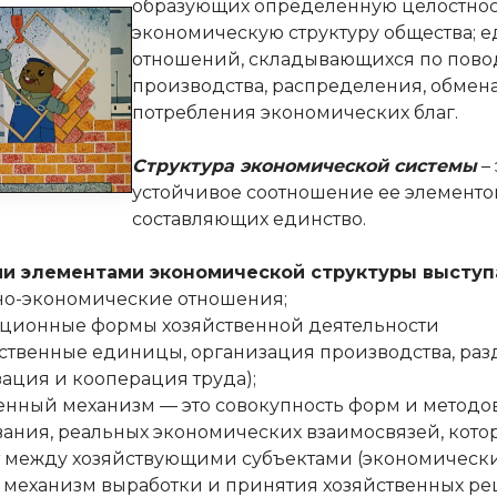
образующих определенную целостнос
экономическую структуру общества; 
отношений, складывающихся по пово
производства, распределения, обмен
потребления экономических благ.
Структура экономической системы
– 
устойчивое соотношение ее элементо
составляющих единство.
и элементами экономической структуры выступ
но-экономические отношения;
ационные формы хозяйственной деятельности
ственные единицы, организация производства, раз
ация и кооперация труда);
венный механизм — это совокупность форм и методо
вания, реальных экономических взаимосвязей, кото
 между хозяйствующими субъектами (экономическ
, механизм выработки и принятия хозяйственных р