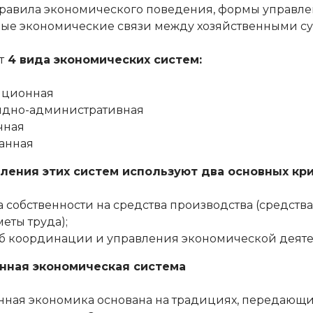
равила экономического поведения, формы управле
ные экономические связи между хозяйственными су
т
4 вида экономических систем:
иционная
ндно-административная
чная
анная
ления этих систем используют два основных кри
 собственности на средства производства (средства
еты труда);
б координации и управления экономической деяте
нная экономическая система
ная экономика основана на традициях, передающи