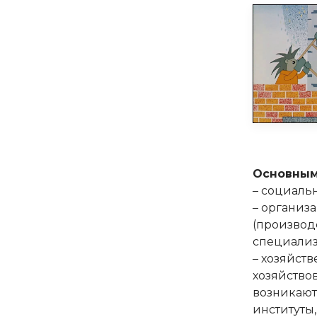
Основным
– социаль
– организ
(производ
специализ
– хозяйст
хозяйство
возникают
институты