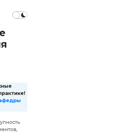
е
ия
жные
практике!
кафедры
купность
ентов,