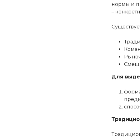
нормы и п
– конкрет
Существуе
Трад
Кома
Рыно
Смеш
Для выде
форма
предм
спосо
Традицио
Традицион