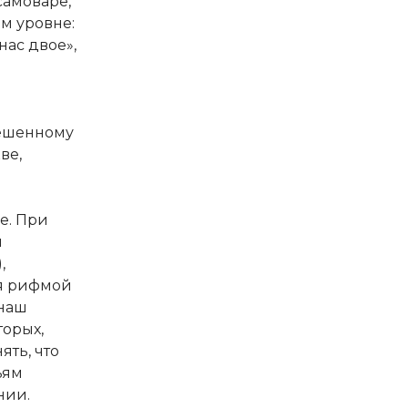
самоваре,
ом уровне:
ас двое»,
вешенному
ве,
це. При
и
,
 я рифмой
 наш
торых,
ять, что
ьям
нии.