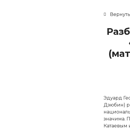
Вернуть
Разб
(ма
Эдуард Ге
Дзюбин) ро
националь
значима. 
Катаевым 