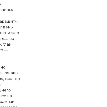
о
соловья,
арашит»,
олдень
свет и жар
глаз во
 глаз
то —
оно
«в канавы
», «солнце
ь
шнего
все на
трамваи