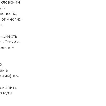
Шкловский
ную
венсона,
 от многих
а.
 «Смерть
 «Стихи о
ительном
й,
ак в
ний), во-
 кипит»,
отянуты