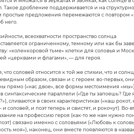
ятся и множатся в зеркалах и звонках, как солнце в 
.п. Такое дробление поддерживается и на структурн
и простые предложения перемежаются с повтором «н
б него.
хийности, всеохватности пространство солнца
ставляется ограниченному, темному или как бы за
ву: «коленкоровой тьме» клетки для соловья и Моск
й «церквами и флагами», — для героя.
, что соловей относится к той же стихии, что и солн
чевидным образом, связан и с героем: во-первых, он
ы прямо («нас двое», все формы местоимения «мы»)
в синтаксические параллели («Где ты запоешь? Где
»), сливаются в своих характеристиках («наш рокот,
 и соловей, и поэт теперь и свистят, и рокочут). Во-в
зание на профессию героя (как-то же нам нужно пон
 поэт) связано именно с соловьями («Любовь к солов
сть моя»), наконец, они вместе появляются в назва