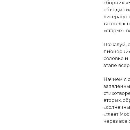
сборник «
объединил
литератур
тяготел к 
«старых» в
Пожалуй, 
пионерки»
соловье и 
этапе всер
Начнем с о
заявленный
стихотвор
вторых, об
«солнечны
«тлеет Мос
через все 