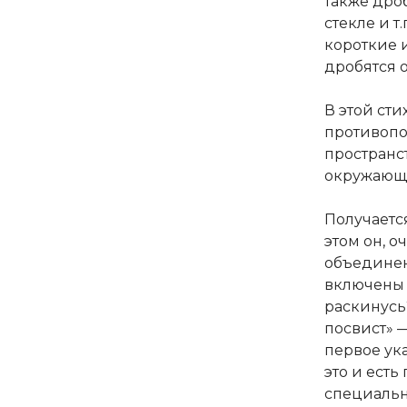
также дроб
стекле и т
короткие 
дробятся о
В этой сти
противопо
пространст
окружающе
Получается
этом он, о
объединен
включены 
раскинусь?
посвист» —
первое ука
это и есть
специально