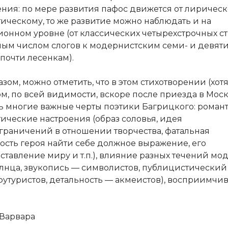
ения: по мере развития пафос движется от лирическ
ическому, то же развитие можно наблюдать и на
онном уровне (от классических четырехстрочных ст
ым числом слогов к модернистским семи- и девяти
почти лесенкам).
зом, можно отметить, что в этом стихотворении (хот
м, по всей видимости, вскоре после приезда в Моск
ь многие важные черты поэтики Багрицкого: роман
ические настроения (образ соловья, идея
граничений в отношении творчества, фатальная
ость героя найти себе должное выражение, его
ставление миру и т.п.), влияние разных течений м
олнца, звукопись — символистов, публицистический
утуристов, детальность — акмеистов), восприимчив
Варвара