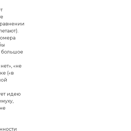
т
те
 сравнении
летают).
номера
бы
о большое
нет», «не
ке («в
ной
ует идею
емуху,
 не
енности