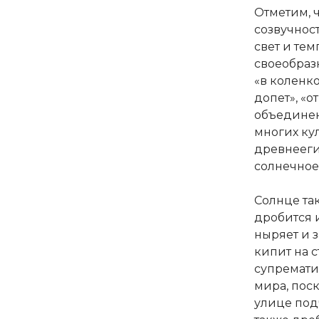
Отметим, 
созвучност
свет и тем
своеобраз
«в коленк
допет», «о
объединены
многих ку
древнеегип
солнечное
Солнце так
дробится и
ныряет и 
кипит на с
супремати
мира, поск
улице под