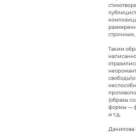
стихотвор
публицист
композици
размеренн
строчным, 
Таким обра
написанно
отразилис
неоромант
свободы\о
неспособн
противопо
(образы с
формы — ф
и т.д.
Данилова 