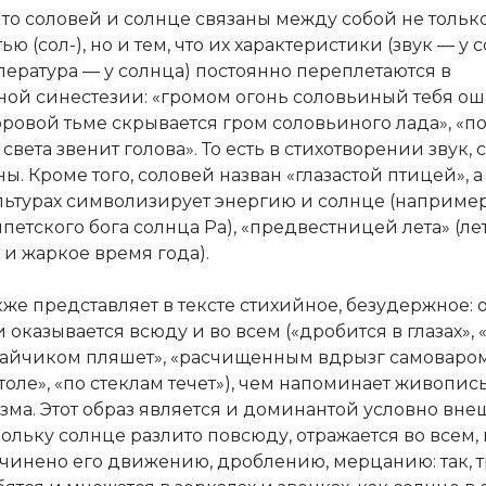
что соловей и солнце связаны между собой не тольк
ью (сол-), но и тем, что их характеристики (звук — у 
пература — у солнца) постоянно переплетаются в
ной синестезии: «громом огонь соловьиный тебя ош
оровой тьме скрывается гром соловьиного лада», «п
т света звенит голова». То есть в стихотворении звук, 
. Кроме того, соловей назван «глазастой птицей», а 
льтурах символизирует энергию и солнце (например,
етского бога солнца Ра), «предвестницей лета» (ле
 и жаркое время года).
же представляет в тексте стихийное, безудержное: 
 оказывается всюду и во всем («дробится в глазах», 
зайчиком пляшет», «расчищенным вдрызг самоваром
толе», «по стеклам течет»), чем напоминает живопис
зма. Этот образ является и доминантой условно вне
ольку солнце разлито повсюду, отражается во всем, 
чинено его движению, дроблению, мерцанию: так, 