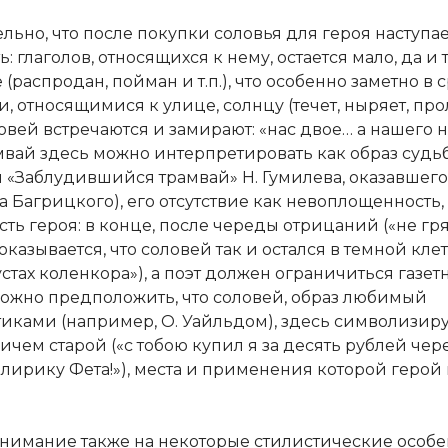
льно, что после покупки соловья для героя наступае
ь: глаголов, относящихся к нему, остается мало, да и 
(распродан, пойман и т.п.), что особенно заметно в
и, относящимися к улице, солнцу (течет, ныряет, про
ловей встречаются и замирают: «нас двое… а нашего 
амвай здесь можно интерпретировать как образ судь
 «Заблудившийся трамвай» Н. Гумилева, оказавшег
 Багрицкого), его отсутствие как невоплощенность,
ть героя: в конце, после череды отрицаний («не гря
 оказывается, что соловей так и остался в темной клет
стах коленкора»), а поэт должен ограничиться газет
Можно предположить, что соловей, образ любимый
иками (например, О. Уайльдом), здесь символизир
ичем старой («с тобою купил я за десять рублей чер
 лирику Фета!»), места и применения которой герой
нимание также на некоторые стилистические особ