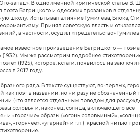
Юго-запад». В одноименной критической статье В. 
 поэта Багрицкого и одесских прозаиков в отдель
ную школу. Испытывал влияние Гумилева, Блока, Сти
неоромантизму. Принял советскую власть и отказался
еяний, в частности, осудил «предательство» Гумилев
самое известное произведение Багрицкого — поэма
 (1932). Мы же рассмотрим подробнее стихотворение
поэте» (1925), которое, кстати, появилось на заключ
осса в 2017 году.
бразного ряда. В тексте существуют, во-первых, геро
 как поэт в названии, но ни разу не обозначенный т
ении (что является отдельным поводом для рассужде
разы соловья и, наконец, солнца, включающего все
е» и «горячие» образы («огонь соловьиный», «солнце
ква», «горячее», «угарней» и т.п.), красной нитью пр
стихотворение.