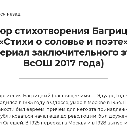
ся назад
ор стихотворения Багри
«Стихи о соловье и поэте
териал заключительного э
ВсОШ 2017 года)
оргиевич Багрицкий (настоящее имя — Эдуард Год
дился в 1895 году в Одессе, умер в Москве в 1934. 
ности был евреем, причем для него эта принадлеж
Публиковаться начал еще до революции, был дружен
и Олешей. В 1925 переехал в Москву и в 1928 выпус