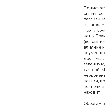
Примечате
статичност
пассивные 
с глаголам
Поэт и со
нет…». Тр
(вспомним
влияние на
неуместнос
дрогнут»),
зеленых ку
работой. 
неоромант
поэзии, пр
полночь и
находит.
Обратим в