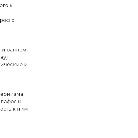
ого к
роф с
-
я и раннем,
ву)
тические и
одернизма
 пафос и
ость к ним