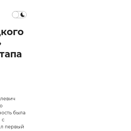
цкого
»
тапа
елевич
По
ность была
 с
тил первый