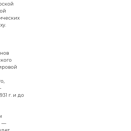
рской
ной
ических
ху.
анов
ского
мировой
о,
-
31 г. и до
м
я —
удет