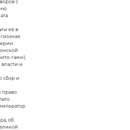
воров с
нию
ата.
ли её в
игиозная
перии
понской
ито-гами),
 власти и
о сбор и
 право
тало
император.
ра, об
великой