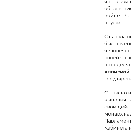
японской и
обращение
войне. 17
оружие.
С начала 
был отменё
человечес
своей бож
определяе
японской
государст
Согласно 
выполнять
свои дейс
монарх на
Парламент
Кабинета 