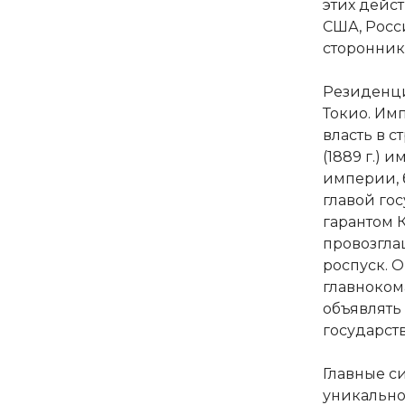
этих дейс
США, Росс
сторонник
Резиденци
Токио. Им
власть в 
(1889 г.)
империи, 
главой гос
гарантом 
провозгла
роспуск. 
главноком
объявлять
государст
Главные с
уникально