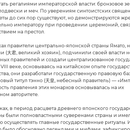
тать регалиями императорской власти: бронзовое зе
одвески и меч. По уверениям синтоистских священ
еты до сих пор существуют, но демонстрируются ж
льно императору при проведении церемоний, связ
ствием на престол.
веках правители центрально-японской страны Ямато,
ми (大君, великий хозяин), подчинили своей власти 
ных правителей и создали централизованное госуд
VIII веке, основываясь на китайском опыте государ
ства, они разработали государственную правовую ба
овый титул тэнно (天皇, небесный правитель) — «Имп
сть правления этих монархов основывалась на их
ном авторитете.
веках, в период расцвета древнего японского государ
ы были полновластными суверенами страны и име
 осуществлять главные государственные ритуалы. 
о было обосновано легендами и мифами, зафикси