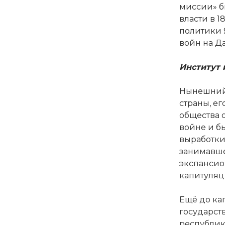
миссии» б
власти в 
политики 
войн на Да
Институт 
Нынешний 
страны, е
общества 
войне и бы
выработки
занимавше
экспансион
капитуляци
Ещё до ка
государст
республик