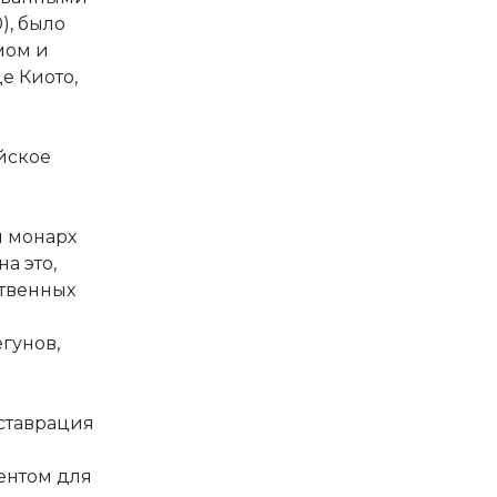
), было
мом и
е Киото,
айское
й монарх
а это,
твенных
ёгунов,
еставрация
ентом для