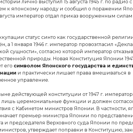
стории лично выступил 15 августа 1945 г. по радио с
м к японскому народу и сообщил о поражении Япо
 августа император отдал приказ вооруженным силам
оккупации статус синто как государственной религ
н, а 1 января 1946 г. император провозгласил «Декл
кой сущности», согласно которой император отказыв
ественной природы. Новая Конституция Японии 194
т его
символом Японского государства и единст
 нации
и практически лишает права вмешиваться в
венное управление.
ныне действующей конституции от 1947 г. императо
 лишь церемониальные функции и должен согласо
твия с Кабинетом министров Японии. В частности, 
значает премьер-министра Японии по представлен
а и председателя Верховного суда Японии по пре
министров, утверждает поправки в Конституцию, зак