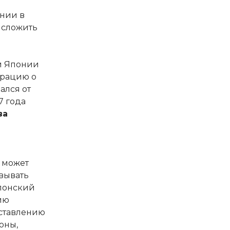
нии в
 сложить
ии Японии
арацию о
ался от
7 года
ва
р может
вывать
японский
ию
дставлению
оны,