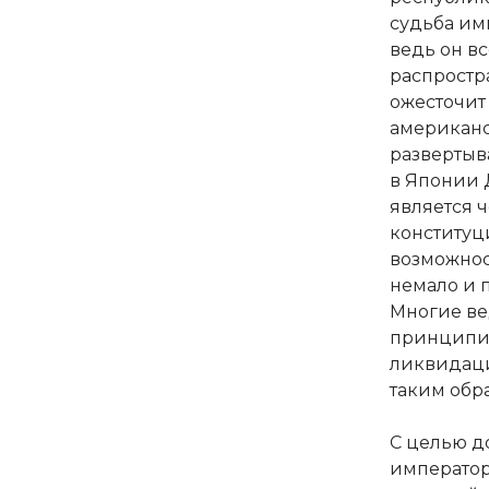
судьба им
ведь он в
распростр
ожесточит
американс
развертыв
в Японии 
является 
конституц
возможнос
немало и 
Многие ве
принципиа
ликвидаци
таким обр
С целью д
император