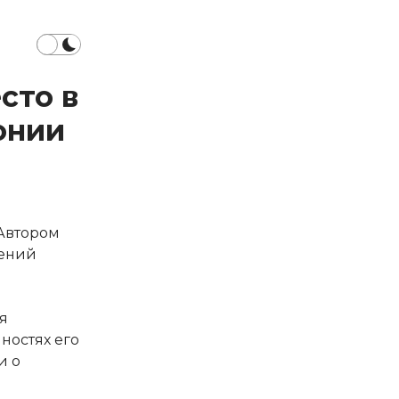
сто в
онии
 Автором
шений
я
ностях его
и о