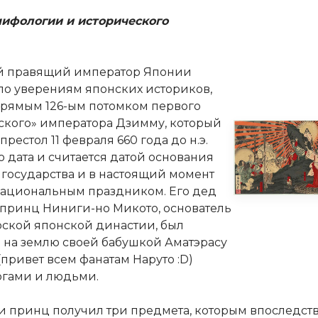
ифологии и исторического
й правящий император Японии
 по уверениям японских историков,
прямым 126-ым потомком первого
ского» императора Дзимму, который
престол 11 февраля 660 года до н.э.
о дата и считается датой основания
 государства и в настоящий момент
национальным праздником. Его дед
принц Ниниги-но Микото, основатель
ской японской династии, был
 на землю своей бабушкой Аматэрасу
привет всем фанатам Наруто :D)
огами и людьми.
и принц получил три предмета, которым впоследст