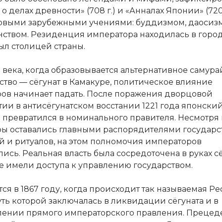
 о делах древности» (708 г.) и «Анналах Японии» (720
овыми зарубежными учениями: буддизмом, даосиз
ством. Резиденция императора находилась в город
ыл столицей страны.
I века, когда образовывается альтернативное самур
ство — сёгунат в Камакуре, политическое влияние
ов начинает падать. После поражения дворцовой
тии в антисёгунатском восстании 1221 года японски
 превратился в номинального правителя. Несмотря н
ы оставались главными распорядителями государс
 и ритуалов, на этом полномочия императоров
ись. Реальная власть была сосредоточена в руках с
е имели доступа к управлению государством.
ся в 1867 году, когда происходит так называемая Р
уть которой заключалась в ликвидации сёгуната и в
лении прямого императорского правления. Прецед