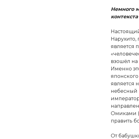
Немного м
контекста
Настоящи
Нарухито,
является 
«человече
взошёл на 
Именно эт
японского
является 
небесный 
император
направлен
Омиками (
править б
От бабушк