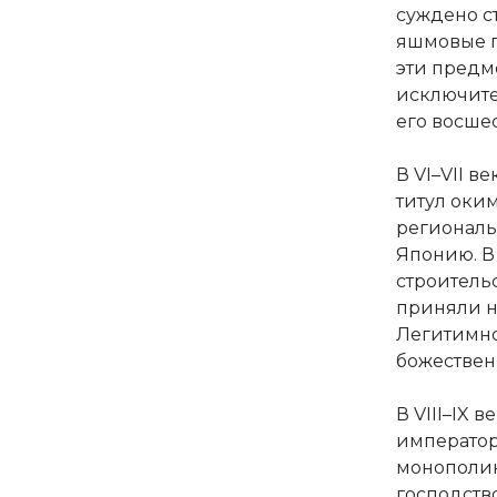
суждено с
яшмовые п
эти предм
исключите
его восше
В VI–VII 
титул оки
региональ
Японию. В 
строитель
приняли н
Легитимно
божествен
В VIII–IX 
император
монополию
господств