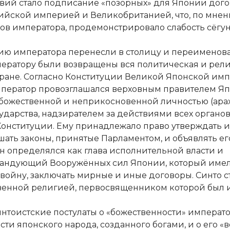
твий стало подписание «позорных» для Японии дого
ийской империей и Великобританией, что, по мне
ов императора, продемонстрировало слабость сёгун
ю императора перенесли в столицу и переименова
ператору были возвращены вся политическая и рел
стране. Согласно Конституции Великой Японской им
 император провозглашался верховным правителем Я
божественной и неприкосновенной личностью (арах
ударства, надзирателем за действиями всех органов
Конституции. Ему принадлежало право утверждать и
шать законы, принятые Парламентом, и объявлять ег
Он определялся как глава исполнительной власти и
андующий Вооружённых сил Японии, который имел
 войну, заключать мирные и иные договоры. Синто с
венной религией, первосвященником которой был 
интоистские постулаты о «божественности» императо
сти японского народа, созданного богами, и о его «