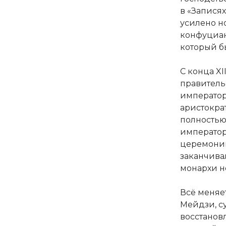
в «Записях
усилено н
конфуциан
который б
С конца XI
правитель
император
аристокра
полностью
император
церемоний
заканчивал
монархи н
Всё меняет
Мейдзи, с
восстанов