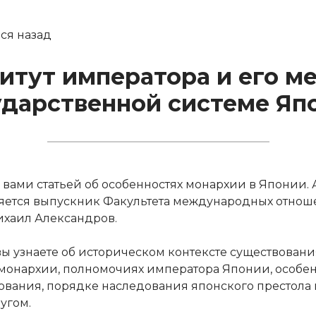
ся назад
итут императора и его ме
ударственной системе Яп
 вами статьей об особенностях монархии в Японии.
ляется выпускник Факультета международных отно
хаил Александров.
 вы узнаете об историческом контексте существовани
монархии, полномочиях императора Японии, особен
вания, порядке наследования японского престола 
угом.