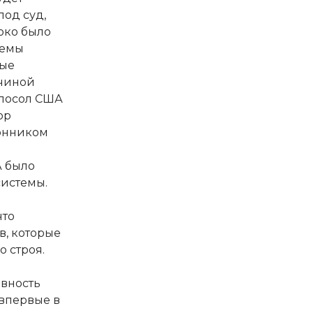
под суд,
око было
темы
ные
ичиной
 посол США
ор
ронником
А было
системы.
что
, которые
 строя.
овность
впервые в