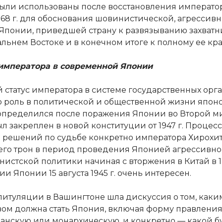
ыли использованы после восстановления императо
1868 г. для обоснования шовинистической, агрессив
Японии, приведшей страну к развязыванию захватн
льнем Востоке и в конечном итоге к полному ее кра
императора в современной Японии
статус императора в системе государственных орг
го роль в политической и общественной жизни япон
определился после поражения Японии во Второй 
л закреплен в новой конституции от 1947 г. Процесс
 решений по судьбе конкретно императора Хирохит
го трон в период проведения Японией агрессивно
истской политики начиная с вторжения в Китай в 19
и Японии 15 августа 1945 г. очень интересен.
питуляции в Вашингтоне шла дискуссия о том, каки
вом должна стать Япония, включая форму правлени
анскую или монархическую, и конкретно — какой б