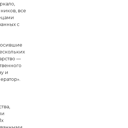
ркало,
ников, все
рецами
анных с
 носившие
нескольких
арство —
ственного
зу и
ератор».
ства,
ли
Их
рованными