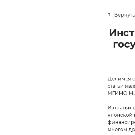
Вернуть
Инст
гос
Делимся с
статьи яв
МГИМО Ми
Из статьи
японской 
финансиро
многом др