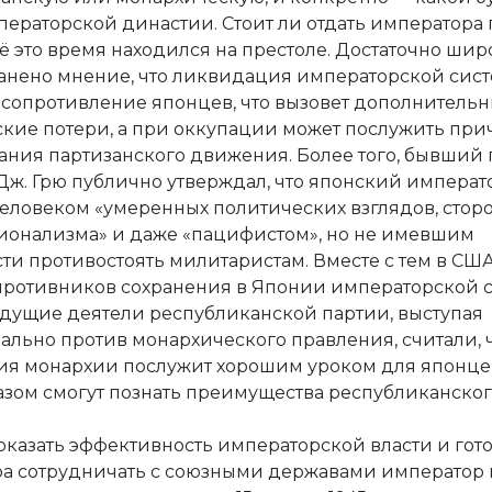
ператорской династии. Стоит ли отдать императора 
сё это время находился на престоле. Достаточно шир
анено мнение, что ликвидация императорской сис
 сопротивление японцев, что вызовет дополнитель
кие потери, а при оккупации может послужить пр
ания партизанского движения. Более того, бывший
Дж. Грю публично утверждал, что японский императ
человеком «умеренных политических взглядов, сто
ионализма» и даже «пацифистом», но не имевшим
ти противостоять милитаристам. Вместе с тем в СШ
противников сохранения в Японии императорской 
дущие деятели республиканской партии, выступая
льно против монархического правления, считали, 
я монархии послужит хорошим уроком для японцев
азом смогут познать преимущества республиканского
оказать эффективность императорской власти и гот
а сотрудничать с союзными державами император 