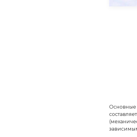
Основные 
составляе
(механиче
зависимым