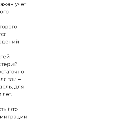
важен учет
ого
торого
тся
юдений.
я
стей
ктерий
остаточно
ля тли –
дель, для
 лет.
ть (что
 эмиграции