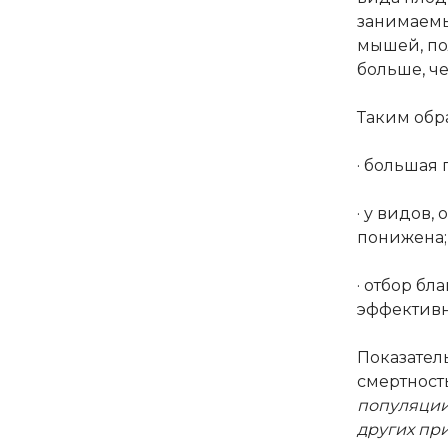
занимаемы
мышей, по
больше, че
Таким обр
· большая
· у видов
понижена;
· отбор б
эффективн
Показател
смертност
популяции
других при