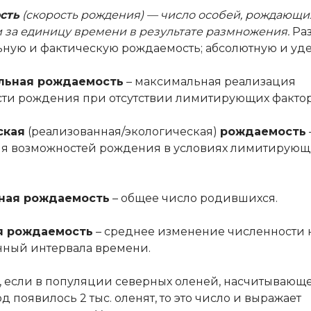
сть
(скорость рождения) — число особей, рождающи
 за единицу времени в результате размножения.
Ра
ную и фактическую рождаемость; абсолютную и уд
льная рождаемость
– максимальная реализация
ти рождения при отсутствии лимитирующих фактор
ская
(реализованная/экологическая)
рождаемость
я возможностей рождения в условиях лимитирующ
ная рождаемость
– общее число родившихся.
я рождаемость
– среднее изменение численности н
ный интервала времени.
 если в популяции северных оленей, насчитывающей
год появилось 2 тыс. оленят, то это число и выражает