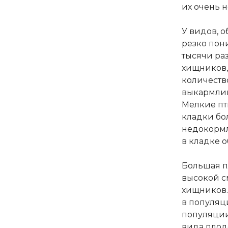
их очень н
У видов, 
резко пон
тысячи раз
хищников,
количество
выкармлив
Мелкие пт
кладки бо
недокормл
в кладке 
Большая п
высокой с
хищников.
в популяц
популяции
вида плод