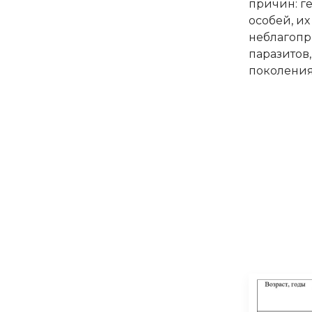
причин: г
особей, и
неблагопр
паразитов,
поколения