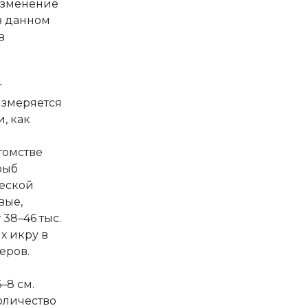
изменение
в данном
в
т
измеряется
, как
томстве
рыб
еской
вые,
38–46 тыс.
х икру в
еров.
–8 см.
оличество