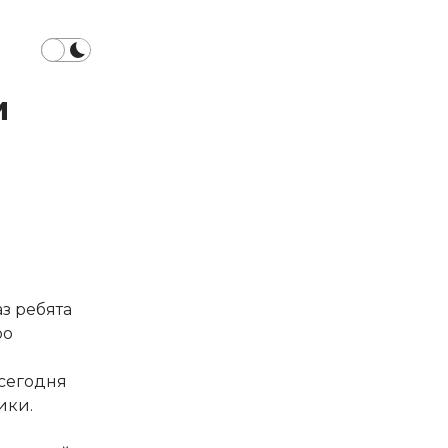
и
з ребята
ро
а сегодня
ики.