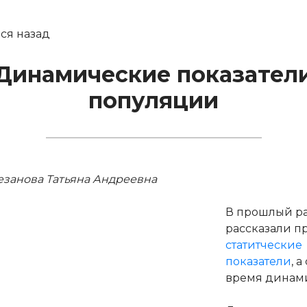
ся назад
Динамические показател
популяции
езанова Татьяна Андреевна
В прошлый ра
рассказали п
статитческие
показатели
, 
время динам