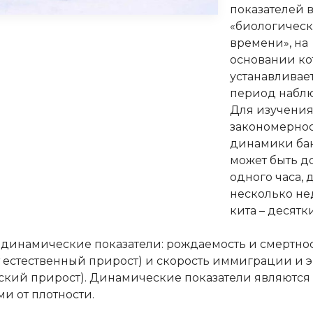
показателей 
«биологическ
времени», на
основании ко
устанавливае
период набл
Для изучени
закономерно
динамики ба
может быть д
одного часа, д
несколько не
кита – десятки
динамические показатели: рождаемость и смертнос
т естественный прирост) и скорость иммиграции и
ский прирост). Динамические показатели являются
и от плотности.