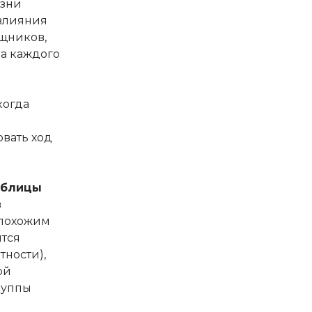
изни
 влияния
щников,
ла каждого
когда
вать ход
аблицы
в
похожим
ятся
тности),
ой
руппы