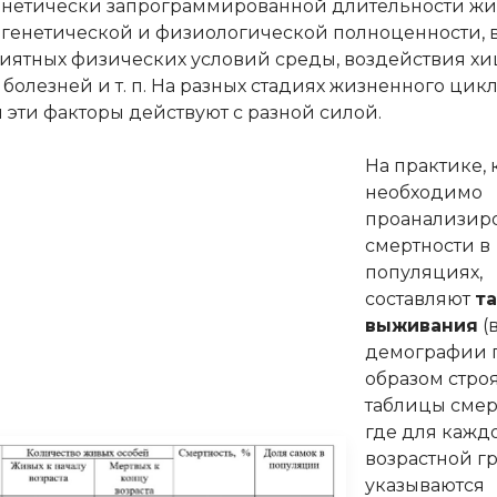
енетически запрограммированной длительности ж
х генетической и физиологической полноценности,
иятных физических условий среды, воздействия хи
 болезней и т. п. На разных стадиях жизненного цик
 эти факторы действуют с разной силой.
На практике, 
необходимо
проанализиро
смертности в
популяциях,
составляют
т
выживания
(
демографии 
образом стро
таблицы смер
где для кажд
возрастной г
указываются