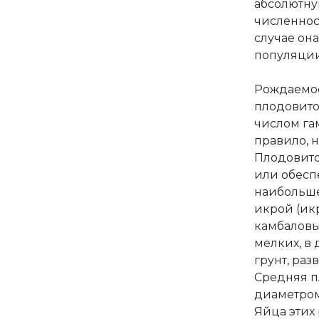
абсолютну
численнос
случае она
популяции
Рождаемос
плодовито
числом гам
правило, 
Плодовито
или обесп
наибольше
икрой (икр
камбаловы
мелких, в
грунт, раз
Средняя п
диаметром 
Яйца этих