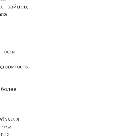
 – зайцев,
ала
ности;
одовитость
иболее
ибших в
ти и
огих