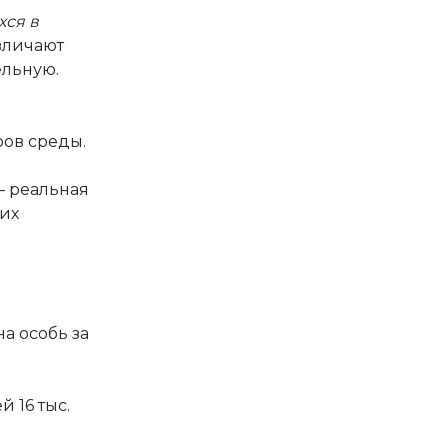
хся в
зличают
ельную.
ов среды.
– реальная
их
а особь за
 16 тыс.