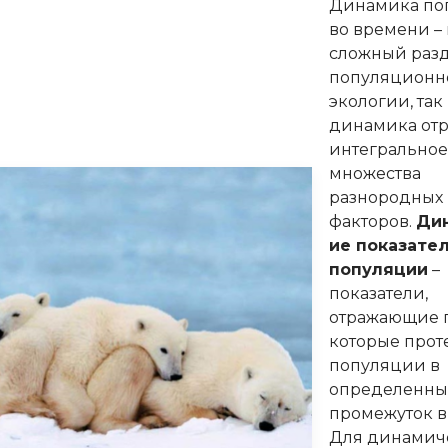
Динамика по
во времени –
сложный раз
популяционн
экологии, так
динамика отр
интегральное
множества
разнородных
факторов.
Ди
ие показате
популяции
–
показатели,
отражающие 
которые прот
популяции в
определенн
промежуток в
Для динамич