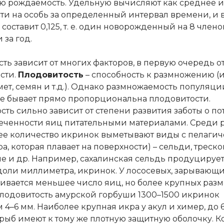
ю рождаемость. Удельную вычисляют как среднее 
ти на особь за определенный интервал времени, и 
 составит 0,125, т. е. один новорожденный на 8 члено
 за год.
ть зависит от многих факторов, в первую очередь о
сти.
Плодовитость
– способность к размножению (
ет, семян и т.д.). Однако размножаемость популяции
не бывает прямо пропорциональна плодовитости.
сть сильно зависит от степени развития заботы о по
еченности яиц питательными материалами. Среди 
е количество икринок выметывают виды с пелагич
а, которая плавает на поверхности) – сельди, треско
е и др. Например, сахалинская сельдь продуцирует 
 доли миллиметра, икринок. У лососевых, зарывающи
вивается меньшее число яиц, но более крупных разм
лодовитость амурской горбуши 1300–1500 икринок
4–6 мм. Наиболее крупная икра у акул и химер, до 6
 рыб имеют к тому же плотную защитную оболочку. К