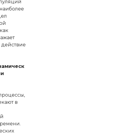
пуляций
 наиболее
дел
ой
 как
ажает
 действие
намическ
ли
процессы,
екают в
ый
ремени.
еских