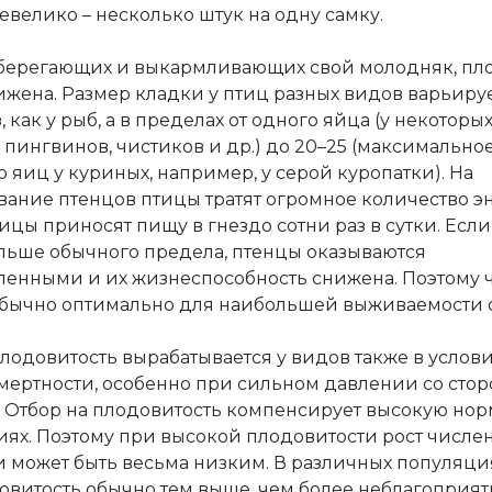
евелико – несколько штук на одну самку.
оберегающих и выкармливающих свой молодняк, пл
ижена. Размер кладки у птиц разных видов варьируе
, как у рыб, а в пределах от одного яйца (у некоторы
 пингвинов, чистиков и др.) до 20–25 (максимально
 яиц у куриных, например, у серой куропатки). На
ание птенцов птицы тратят огромное количество э
ицы приносят пищу в гнездо сотни раз в сутки. Есл
льше обычного предела, птенцы оказываются
енными и их жизнеспособность снижена. Поэтому 
обычно оптимально для наибольшей выживаемости 
лодовитость вырабатывается у видов также в услови
мертности, особенно при сильном давлении со сто
 Отбор на плодовитость компенсирует высокую нор
иях. Поэтому при высокой плодовитости рост числе
 может быть весьма низким. В различных популяци
овитость обычно тем выше, чем более неблагоприя