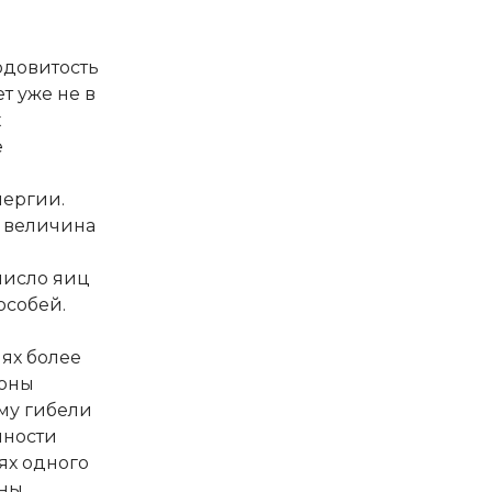
одовитость
т уже не в
х
е
нергии.
и величина
число яиц
особей.
ях более
роны
му гибели
нности
ях одного
тны