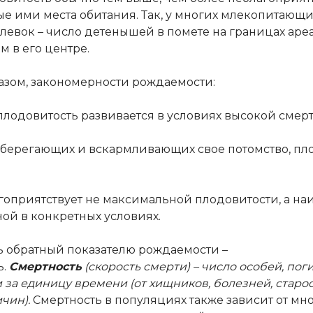
е ими места обитания. Так, у многих млекопитающих
левок – число детенышей в помете на границах аре
м в его центре.
азом, закономерности рождаемости:
 плодовитость развивается в условиях высокой смерт
, оберегающих и вскармливающих свое потомство, пл
лагоприятствует не максимальной плодовитости, а на
ой в конкретных условиях.
ь обратный показателю рождаемости –
ь.
Смертность
(скорость смерти) – число особей, пог
 за единицу времени (от хищников, болезней, старос
чин).
Смертность в популяциях также зависит от мн