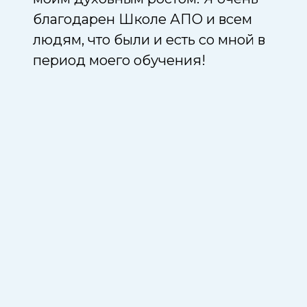
благодарен Школе АПО и всем
отзы
людям, что были и есть со мной в
мате
период моего обучения!
точк
всех
поня
онла
повы
что 
Без 
дост
сейч
как 
прил
прое