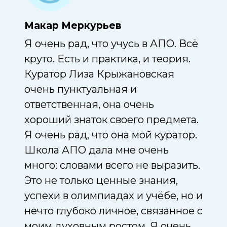
Макар Меркурьев
Вас
 по
9 кл
Я очень рад, что учусь в АПО. Всё
Уче
круто. Есть и практика, и теория.
общ
Куратор Лиза Крыжановская
Приз
о
очень пунктуальная и
ВсО
ответственная, она очень
приз
хороший знаток своего предмета.
оли
Я очень рад, что она мой куратор.
общ
Школа АПО дала мне очень
много: словами всего не выразить.
Мне 
Это не только ценные знания,
в Ш
успехи в олимпиадах и учёбе, но и
обще
нечто глубоко личное, связанное с
прия
моим духовным ростом. Я очень
кото