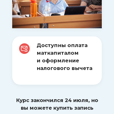
ситуации и эссе — самые
политологии и обществознанию
месяц чтения университетских
сложные задания на ВсОШ и
учебников!
перечневых олимпиадах
Доступны оплата
маткапиталом
и оформление
налогового вычета
Курс закончился 24 июля, но
вы можете купить запись