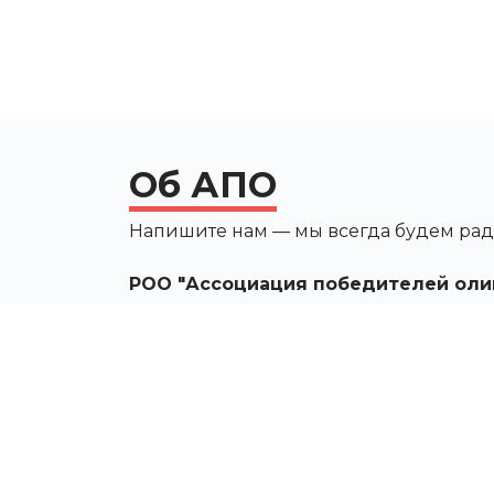
Об АПО
Напишите нам — мы всегда будем рад
РОО "Ассоциация победителей оли
Контактные данные
г. Москва, Россия, ул.
Новочерёмушкинская, д. 55, корп. 2
Москва, Москва 119270
Россия
info@apo-team.ru