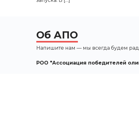
запуска. В […]
Об АПО
Напишите нам — мы всегда будем рад
РОО "Ассоциация победителей оли
Контактные данные
г. Москва, Россия, ул.
Новочерёмушкинская, д. 55, корп. 2
Москва, Москва 119270
Россия
info@apo-team.ru
+7 499 938-86-59
Telegram