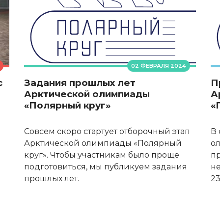
02 ФЕВРАЛЯ 2024
с
Задания прошлых лет
П
Арктической олимпиады
А
«Полярный круг»
«
Совсем скоро стартует отборочный этап
В 
Арктической олимпиады «Полярный
о
круг». Чтобы участникам было проще
пр
подготовиться, мы публикуем задания
н
прошлых лет.
23