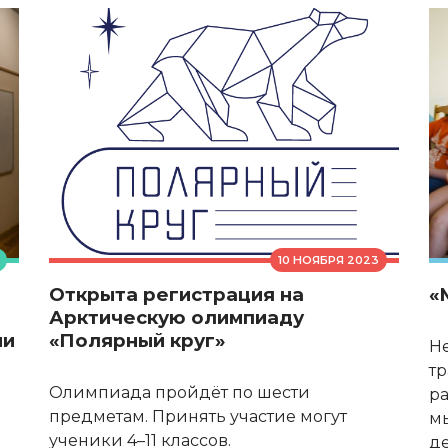
10 НОЯБРЯ 2023
Открыта регистрация на
«
Арктическую олимпиаду
ни
«Полярный круг»
Н
тр
Олимпиада пройдёт по шести
ра
предметам. Принять участие могут
м
ученики 4–11 классов.
де