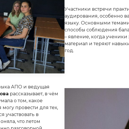
Участники встречи практ
аудирования, особенно в
языку. Основными темами 
способы соблюдения балан
– явление, когда ученики
материал и теряют навык
год.
зыка АПО и ведущая
ова
рассказывает, в чём
умала о том, какое
могу провести для тех,
ся участвовать в
оняла, что летом
енно разговорной