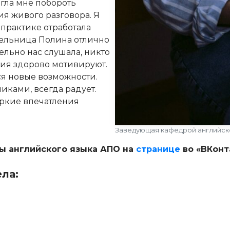
огла мне побороть
ия живого разговора. Я
 практике отработала
ельница Полина отлично
ельно нас слушала, никто
тия здорово мотивируют.
ся новые возможности.
ками, всегда радует.
яркие впечатления
Заведующая кафедрой английск
ы английского языка АПО на
странице
во «ВКонт
ла: