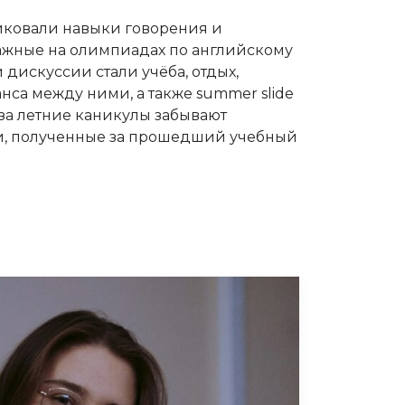
иковали навыки говорения и
ажные на олимпиадах по английскому
дискуссии стали учёба, отдых,
са между ними, а также summer slide
 за летние каникулы забывают
и, полученные за прошедший учебный