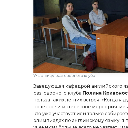
Участницы разговорного клуба
Заведующая кафедрой английского я
разговорного клуба
Полина Кривонос
польза таких летних встреч: «Когда я д
полезное и интересное мероприятие я 
кто уже участвует или только собирает
олимпиадах по английскому языку, я п
ученикам больше всего не хватает им