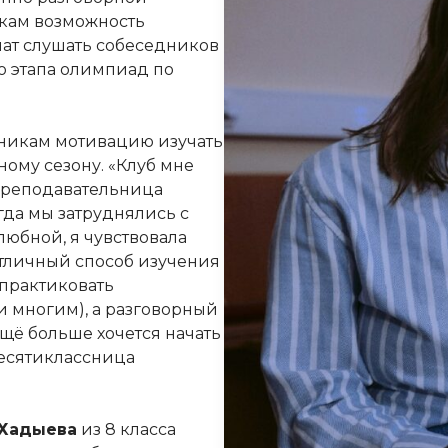
икам возможность
учат слушать собеседников
о этапа олимпиад по
стникам мотивацию изучать
ному сезону. «Клуб мне
 преподавательница
гда мы затруднялись с
любной, я чувствовала
отличный способ изучения
 практиковать
и многим), а разговорный
ещё больше хочется начать
десятиклассница
 Хадыева
из 8 класса