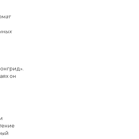
рмат
нных
лонгрид».
аях он
ли
чтение
орый