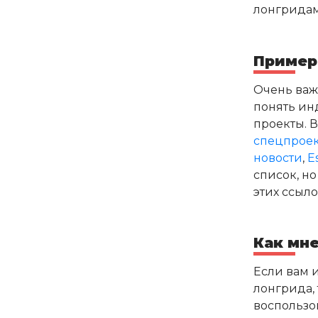
лонгридам
Пример
Очень важ
понять инд
проекты. 
спецпроек
новости
,
E
список, н
этих ссыло
Как мне
Если вам 
лонгрида, 
воспользо