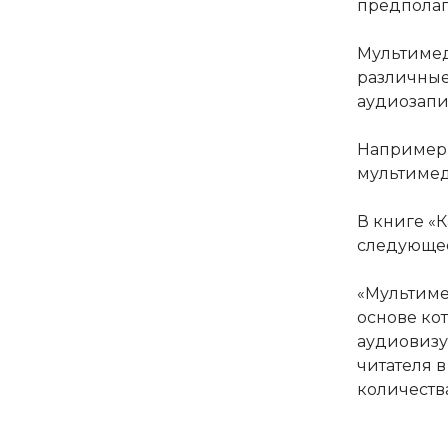
предполаг
Мультимед
различные
аудиозапи
Например
мультиме
В книге «
следующе
«Мультиме
основе ко
аудиовизу
читателя 
количеств