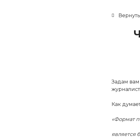
Вернуть
Задам вам
журналист
Как думает
«Формат п
является б