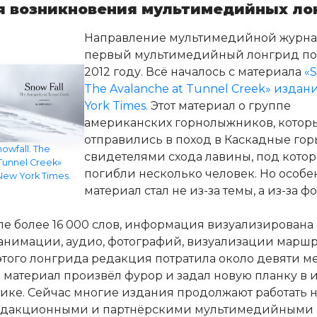
я возникновения мультимедийных ло
Направление мультимедийной журна
первый мультимедийный лонгрид по
2012 году. Всё началось с материала
«S
The Avalanche at Tunnel Creek» издан
York Times.
Этот материал о группе
американских горнолыжников, котор
отправились в поход в Каскадные гор
owfall. The
свидетелями схода лавины, под кото
Tunnel Creek»
погибли несколько человек. Но особе
New York Times.
материал стал не из-за темы, а из-за ф
ле более 16 000 слов, информация визуализирована 
нимации, аудио, фотографий, визуализации маршру
этого лонгрида редакция потратила около девяти м
о материал произвёл фурор и задал новую планку в 
ике. Сейчас многие издания продолжают работать 
едакционными и партнёрскими мультимедийными