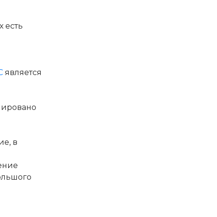
 есть
.
С
является
лировано
е, в
ение
большого