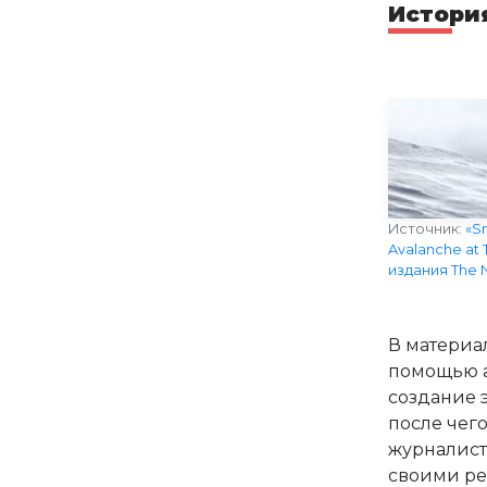
Истори
Источник:
«Sn
Avalanche at 
издания The 
В материа
помощью а
создание 
после чег
журналист
своими р