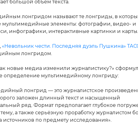
ает большой объём текста.
ийным лонгридом называют те лонгриды, в которых
 мультимедийные элементы: фотографии, видео- и
си, инфографики, интерактивные картинки и карты
,
«Невольник чести. Последняя дуэль Пушкина» ТАС
дийным лонгридом.
Как новые медиа изменили журналистику?» сформу
е определение мультимедийному лонгриду:
дийный лонгрид — это журналистское произведени
торого заложен длинный текст и насыщенный
альный ряд. Формат предполагает глубокое погруж
в тему, а также серьёзную проработку журналистом 
а источников по предмету исследования».