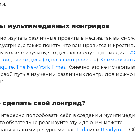
и.
ы мультимедийных лонгридов
но изучать различные проекты в медиа, так вы смо
устрию, а также понять, что вам нравится и креатив
Вы можете изучить, что делают следующие медиа:
ТА
тов)
,
Такие дела (отдел спецпроектов
),
Коммерсантъ
squire
,
The New York Times
. Конечно, это не исчерп
о свой путь в изучении различных лонгридов можно 
к.
 сделать свой лонгрид?
интересно попробовать себя в создании мультимед
то обязательно реализуйте эту идею! Вы можете
ваться такими ресурсами как
Tilda
или
Readymag
. 