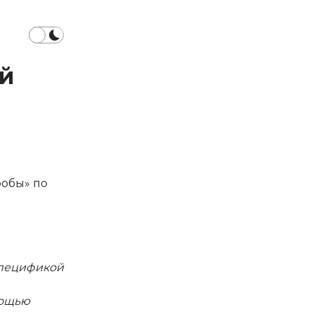
й
робы» по
спецификой
мощью