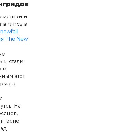
нгридов
листики и
явились в
nowfall.
ия The New
ые
ы и стали
рой
нным этот
ормата.
с
тов. На
есяцев,
интернет
над