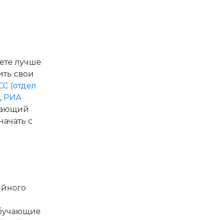
жете лучше
ить свои
СС (отдел
,
РИА
ывающий
начать с
ийного
Обучающие