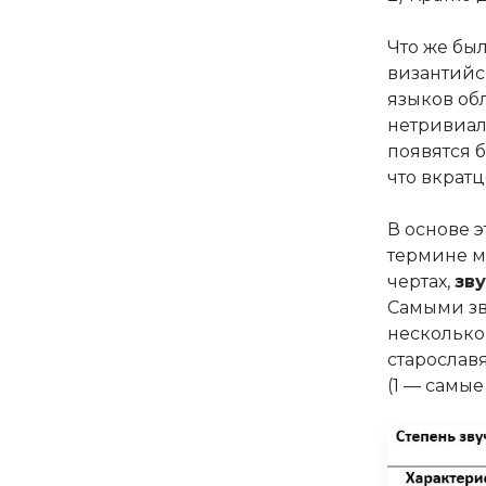
Что же был
византийс
языков об
нетривиал
появятся 
что вкратц
В основе э
термине м
чертах,
зв
Самыми з
несколько
старослав
(1 — самые