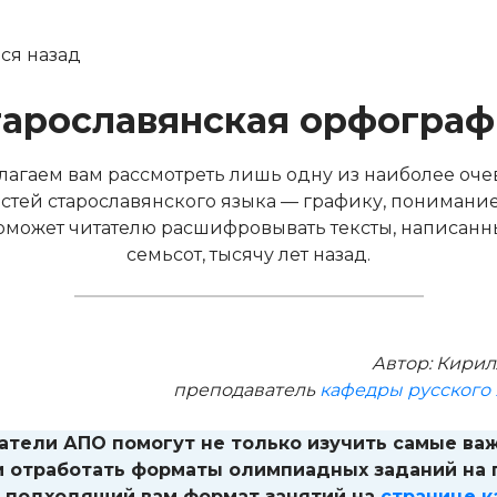
ся назад
тарославянская орфограф
лагаем вам рассмотреть лишь одну из наиболее оч
стей старославянского языка — графику, понимани
оможет читателю расшифровывать тексты, написанны
семьсот, тысячу лет назад.
Автор: Кирил
преподаватель
кафедры русского
атели АПО помогут не только изучить самые ва
и отработать форматы олимпиадных заданий на 
 подходящий вам формат занятий на
странице 