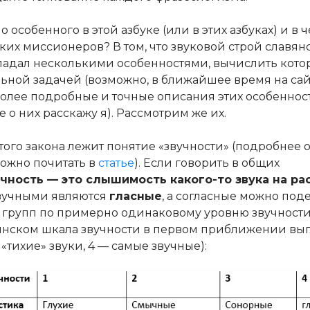
о особенного в этой азбуке (или в этих азбуках) и в 
ких миссионеров? В том, что звуковой строй славян
ладал несколькими особенностями, вычислить кото
ьной задачей (возможно, в ближайшее время на са
более подробные и точные описания этих особенност
е о них расскажу я). Рассмотрим же их.
того закона лежит понятие «звучности» (подробнее 
ожно почитать в
статье
). Если говорить в общих
учность — это слышимость какого-то звука на ра
вучными являются
гласные
, а согласные можно под
 групп по примерно одинаковому уровню звучности
янском шкала звучности в первом приближении выг
 «тихие» звуки, 4 — самые звучные):