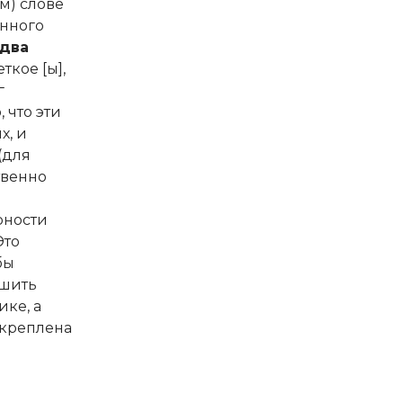
м) слове
анного
два
ткое [ы],
г
 что эти
х, и
 (для
твенно
рности
Это
бы
ешить
ке, а
икреплена