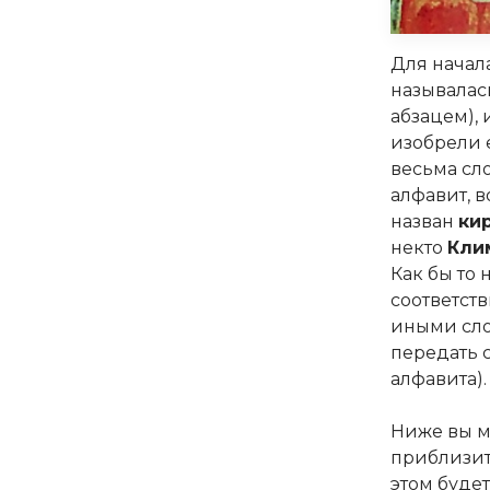
Для начала
называла
абзацем), 
изобрели 
весьма сл
алфавит, 
назван
ки
некто
Кли
Как бы то 
соответст
иными сло
передать с
алфавита)
Ниже вы м
приблизит
этом будет