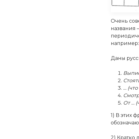
Очень сове
названия —
периодиче
например:
Даны русс
Выпис
Стоять
… (что
Смотре
От … 
1) В этих 
обозначаю
2) Кратко