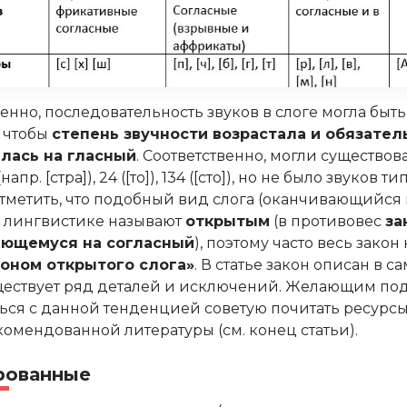
енно, последовательность звуков в слоге могла быт
, чтобы
степень звучности возрастала и обязател
лась на гласный
. Соответственно, могли существов
апр. [стра]), 24 ([то]), 134 ([сто]), но не было звуков тип
 отметить, что подобный вид слога (оканчивающийся
в лингвистике называют
открытым
(в противовес
за
ающемуся на согласный
), поэтому часто весь закон
коном открытого слога»
. В статье закон описан в 
уществует ряд деталей и исключений. Желающим по
ься с данной тенденцией советую почитать ресурсы
комендованной литературы (см. конец статьи).
рованные