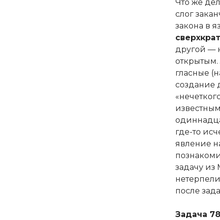
Что же де
слог зака
закона в 
сверхкрат
другой — к
открытым.
гласные (
создание 
«нечетког
известны
одиннадца
где-то исч
явление н
познакоми
задачу из
нетерпели
после зада
Задача 7