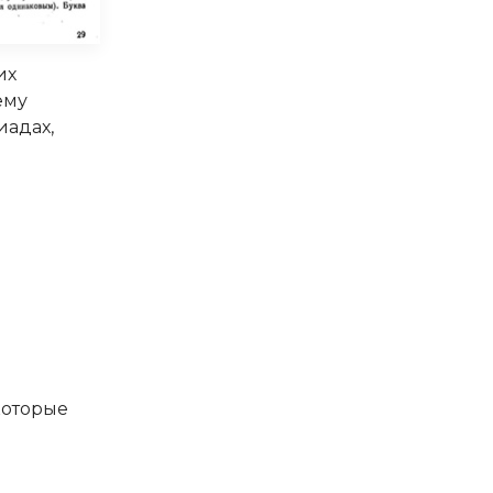
их
ему
иадах,
 которые