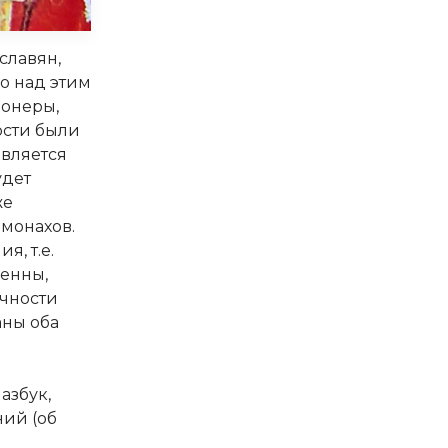
славян,
о над этим
ионеры,
ости были
является
удет
же
 монахов.
я, т.е.
венны,
очности
аны оба
азбук,
ний (об