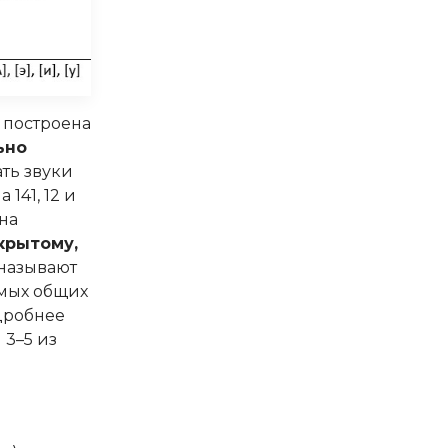
ь построена
ьно
ать звуки
а 141, 12 и
 на
крытому,
 называют
самых общих
дробнее
 3–5 из