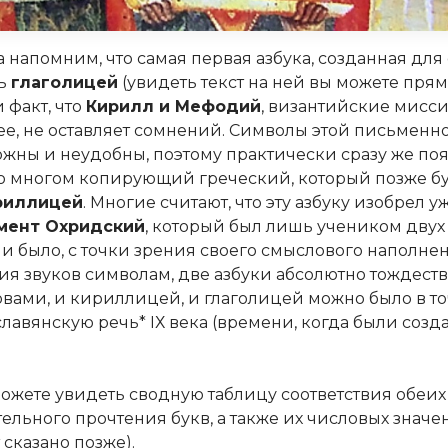
 напомним, что самая первая азбука, созданная для 
сь
глаголицей
(увидеть текст на ней вы можете прям
и факт, что
Кирилл и Мефодий
, византийские мисс
ее, не оставляет сомнений. Символы этой письменн
ожны и неудобны, поэтому практически сразу же по
во многом копирующий греческий, который позже б
риллицей
. Многие считают, что эту азбуку изобрел у
мент Охридский
, который был лишь учеником двух
ни было, с точки зрения своего смыслового наполнени
вия звуков символам, две азбуки абсолютно тождест
вами, и кириллицей, и глаголицей можно было в т
лавянскую речь* IХ века (времени, когда были созд
.
ожете увидеть сводную таблицу соответствия обеих 
ельного прочтения букв, а также их числовых значе
 сказано позже).