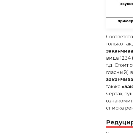
Соответств
только так
заканчива
вида 1234 (н
т.д. Стоит
гласный) 
заканчив
также
«за
чертах, с
ознакомит
списка ре
Редуци