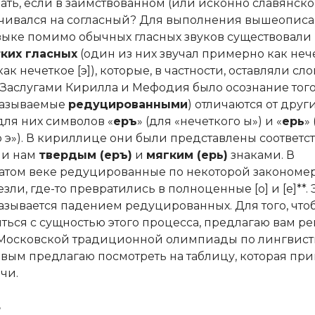
лать, если в заимствованном (или исконно славянско
нчивался на согласный? Для выполнения вышеопис
языке помимо обычных гласных звуков существовали
ких гласных
(один из них звучал примерно как нече
ак нечеткое [э]), которые, в частности, оставляли сло
 Заслугами Кирилла и Мефодия было осознание того,
называемые
редуцированными
) отличаются от други
для них символов «
еръ
» (для «нечеткого ы») и «
ерь
»
о э»). В кириллице они были представлены соответс
ми нам
твердым (еръ)
и
мягким (ерь)
знаками. В
том веке редуцированные по некоторой закономе
езли, где-то превратились в полноценные [о] и [е]**. 
азывается падением редуцированных. Для того, что
ться с сущностью этого процесса, предлагаю вам р
 Московской традиционной олимпиады по лингвисти
вым предлагаю посмотреть на таблицу, которая пр
чи.
8