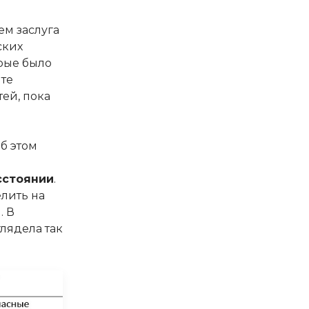
чем заслуга
ских
рые было
йте
ей, пока
об этом
сстоянии
.
елить на
. В
лядела так