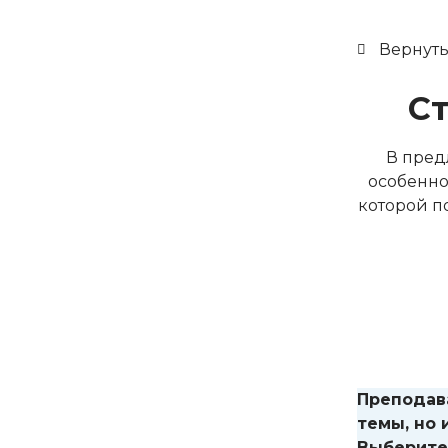
Вернуть
С
В пред
особенно
которой п
Преподав
темы, но 
Выберите