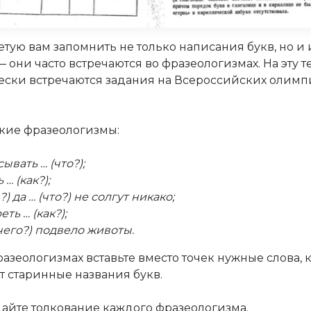
тую вам запомнить не только написания букв, но и 
 они часто встречаются во фразеологизмах. На эту т
ски встречаются задания на Всероссийских олимп
кие фразеологизмы:
ывать … (что?);
 … (как?);
 ?) да … (что?) не солгут никако;
ть … (как?);
(чего?) подвело животы.
фразеологизмах вставьте вместо точек нужные слова,
т старинные названия букв.
 дайте толкование каждого фразеологизма.