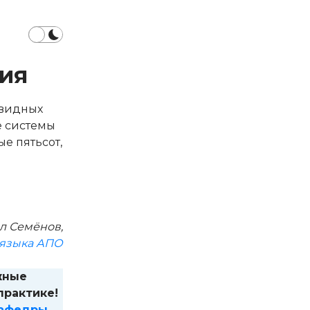
ия
евидных
е системы
е пятьсот,
л Семёнов,
 языка АПО
жные
практике!
кафедры