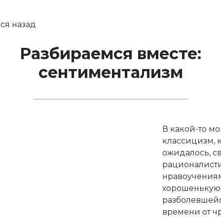
ся назад
Разбираемся вместе:
сентиментализм
В какой-то м
классицизм, 
ожидалось, с
рационалист
нравоучения
хорошенькую
разболевшейс
времени от ч