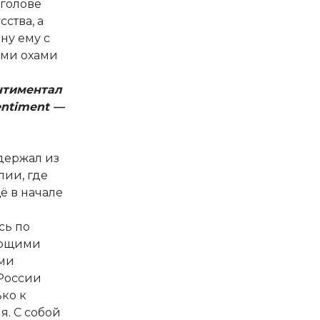
 голове
сства, а
ну ему с
ыми охами
нтиментал
entiment —
 держал из
лии, где
ё в начале
сь по
ающими
ами
России
ько к
я. С собой