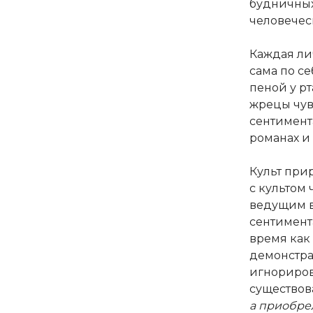
будничных
человечес
Каждая ли
сама по се
пеной у р
жрецы чув
сентимент
романах и 
Культ при
с культом ч
ведущим в
сентимента
время как
демонстр
игнориров
существов
а приобре