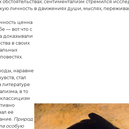
 обстоятельствах; сентиментализм стремился иссле
кую личность в движениях души, мыслях, пережива
чность ценна
бе — вот что с
та доказывали
ства в своих
альных
повестях.
роды, наравне
увств, стал
 литературе
лизма, в то
 классицизм
ативно
ал её
ание.
Природ
ла особую