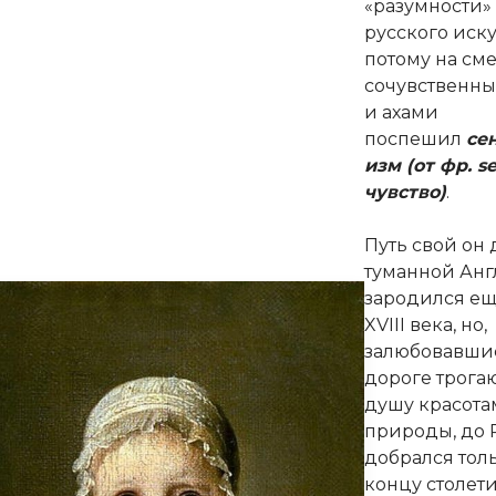
«разумности»
русского иску
потому на сме
сочувственн
и ахами
поспешил
се
изм (от фр. s
чувство)
.
Путь свой он
туманной Анг
зародился ещ
XVIII века, но,
залюбовавши
дороге трог
душу красот
природы, до 
добрался тол
концу столети