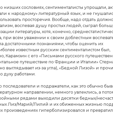
 о низших сословиях, сентименталисты упрощали, а
ли к народному» литературный язык, и не гнушалис
пользовать просторечия. Вообще, надо отдать должно
ализм, воспевая душу простых людей, сыграл больш
зации литературы, хотя, конечно, среднестатистиче
а, при всём уважении к своим доблестным воспеват
ла достаточными познаниями, чтобы оценить их
иболее известным русским сентименталистом был,
о, Карамзин с его «Письмами русского путешестве
нтальное путешествие по Франции и Италии» Стерн
но выглядывает из-за угла), «Бедной Лизой» и проч
о духу работами.
о последователи и подражатели, как это обычно быв
ературном направлении, немного увлеклись, а пото
тройными рядами выходили десятки бедных/несчас
ых Лиз/Марий/Лилий и их обиженных жизнью подру
 их произведениях гиперболизировался и превратил