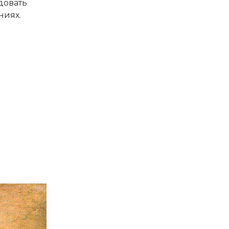
довать
ниях.