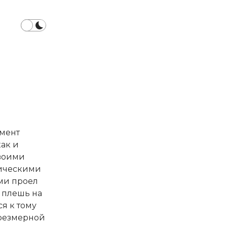
омент
как и
воими
ическими
ми проел
 плешь на
я к тому
резмерной