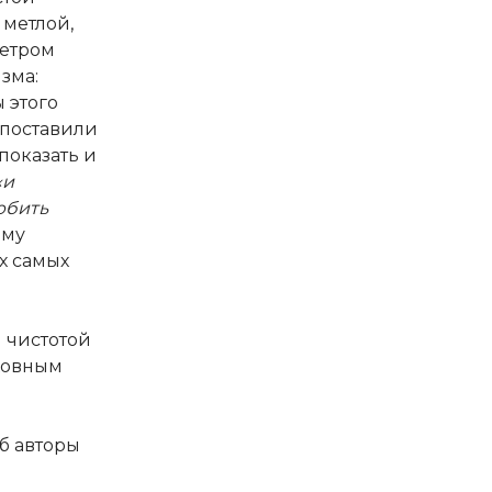
 метлой,
петром
зма:
 этого
поставили
показать и
«и
юбить
ому
х самых
 чистотой
ховным
б авторы