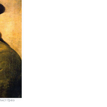
тист Грёз