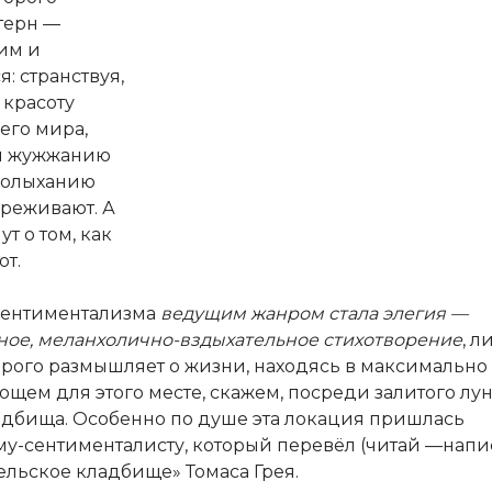
терн —
им и
: странствуя,
 красоту
го мира,
я жужжанию
колыханию
ереживают. А
т о том, как
т.
сентиментализма
ведущим жанром стала элегия —
ное, меланхолично-вздыхательное стихотворение
, 
орого размышляет о жизни, находясь в максимально
ющем для этого месте, скажем, посреди залитого л
адбища. Особенно по душе эта локация пришлась
у-сентименталисту, который перевёл (читай —напи
ельское кладбище» Томаса Грея.