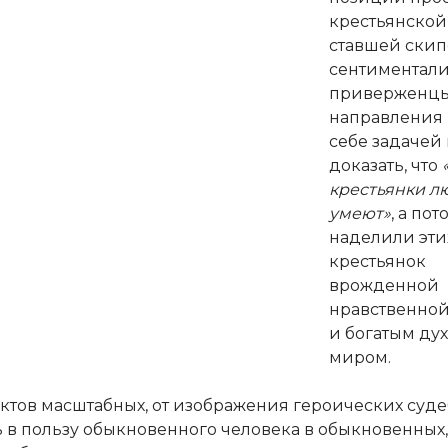
крестьянской
ставшей ски
сентиментали
приверженцы
направления 
себе задачей 
доказать, что
крестьянки л
умеют»
, а пот
наделили эти
крестьянок
врожденной
нравственной
и богатым ду
миром.
ктов масштабных, от изображения героических суде
ь в пользу обыкновенного человека в обыкновенных,