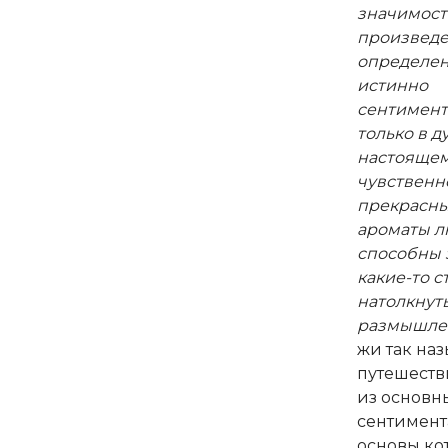
значимост
произведе
определен
истинно
сентимент
только в д
настояще
чувственн
прекрасны
ароматы л
способны 
какие-то с
натолкнуть
размышле
жи так на
путешеств
из основн
сентимент
основы ко