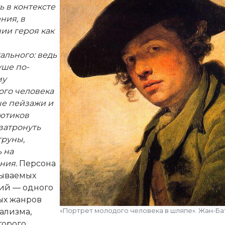
ь в контексте
ния, в
ии героя как
ального: ведь
уше по-
му
ого человека
е пейзажи и
ютиков
затронуть
труны,
 на
ния.
Персона
зываемых
ий — одного
ых жанров
ализма,
«Портрет молодого человека в шляпе». Жан-Ба
торого