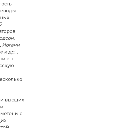
гость
реводы
ьных
й
второв
рдсон,
, Иоганн
е и др
.),
ли его
усскую
есколько
ли высших
ли
сметены с
щих
стой