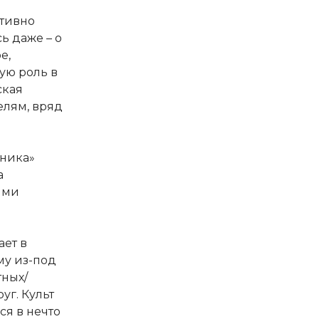
ктивно
ь даже – о
е,
ую роль в
ская
елям, вряд
нника»
а
ими
ает в
му из-под
тных/
г. Культ
ся в нечто