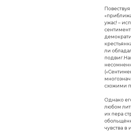
Повествуя
«приближа
ужас! – ис
сентимент
демократи
крестьянк
ли облада
подвиг.На
несомненн
(«Сентиме
многознач
схожими п
Однако ег
любом лит
их пера с
обольщённ
чувства в