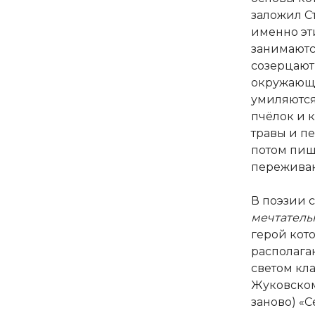
заложил С
именно эт
занимаются
созерцают
окружающе
умиляютс
пчёлок и 
травы и п
потом пишу
переживаю
В поэзии 
мечтатель
герой кот
располага
светом кл
Жуковском
заново) «С