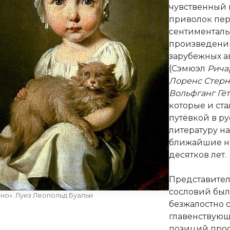
чувственный 
приволок пе
сентиментал
произведени
зарубежных а
(Сэмюэл
Рича
Лоренс Стерн
Вольфганг Гёт
которые и ста
путёвкой в р
литературу на
ближайшие н
десятков лет.
Представите
сословий бы
но». Луиз Леопольд Буальи
безжалостно 
главенствую
позиций про