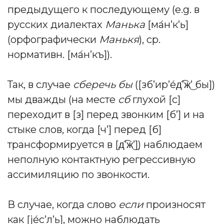
предыдущего к последующему (e.g. в
русских диалектах
Манька
[ма́н’к’ь]
(орфографически
Манькя
), ср.
нормативн. [ма́н’къ]).
Так, в случае
сберечь бы
([зб’ир’е́д͡’ж͜’ бы])
мы дважды (на месте
сб
глухой [с]
переходит в [з] перед звонким [б’] и на
стыке слов, когда [ч’] перед [б]
трансформируется в [д͡’ж͜’]) наблюдаем
неполную контактную регрессивную
ассимиляцию по звонкости.
В случае, когда слово
если
произносят
как [jе́с’л’ь], можно наблюдать