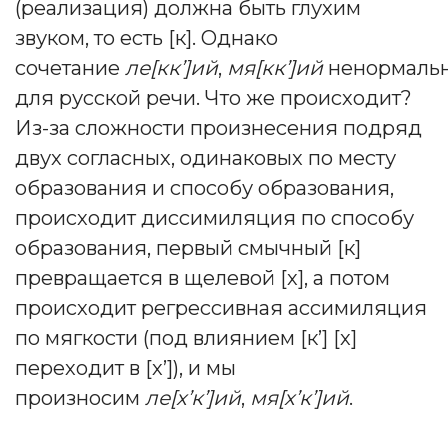
(реализация) должна быть глухим
звуком, то есть [к]. Однако
сочетание
ле[кк’]ий
,
мя[кк’]ий
ненормаль
для русской речи. Что же происходит?
Из-за сложности произнесения подряд
двух согласных, одинаковых по месту
образования и способу образования,
происходит диссимиляция по способу
образования, первый смычный [к]
превращается в щелевой [х], а потом
происходит регрессивная ассимиляция
по мягкости (под влиянием [к’] [х]
переходит в [х’]), и мы
произносим
ле[х’к’]ий
,
мя[х’к’]ий
.