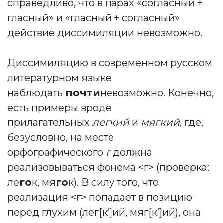
справедливо, что в парах «согласный +
гласный» и «гласный + согласный»
действие диссимиляции невозможно.
Диссимиляцию в современном русском
литературном языке
наблюдать
почти
невозможно. Конечно,
есть примеры вроде
прилагательных
легкий
и
мягкий
, где,
безусловно, на месте
орфографического
г
должна
реализовываться фонема <г> (проверка:
ле
го
к, мя
го
к). В силу того, что
реализация <г> попадает в позицию
перед глухим (лег[к’]ий, мяг[к’]ий), она