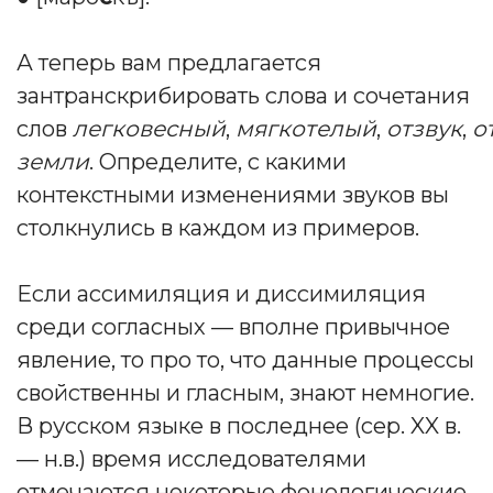
А теперь вам предлагается
зантранскрибировать слова и сочетания
слов
легковесный
,
мягкотелый
,
отзвук
,
о
земли
. Определите, с какими
контекстными изменениями звуков вы
столкнулись в каждом из примеров.
Если ассимиляция и диссимиляция
среди согласных — вполне привычное
явление, то про то, что данные процессы
свойственны и гласным, знают немногие.
В русском языке в последнее (сер. XX в.
— н.в.) время исследователями
отмечаются некоторые фонологические