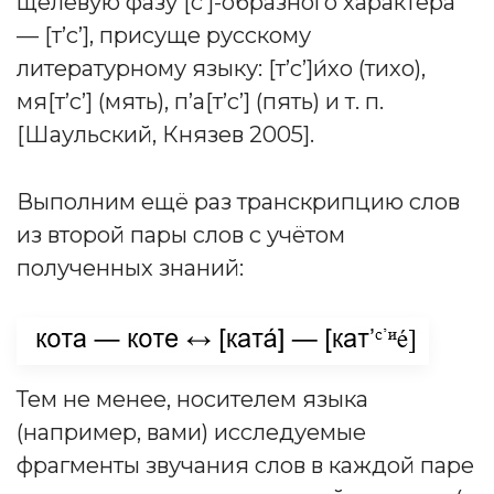
щелевую фазу [с’]-образного характера
— [т’с’], присуще русскому
литературному языку: [т’с’]и́хо (тихо),
мя[т’с’] (мять), п’а[т’с’] (пять) и т. п.
[Шаульский, Князев 2005].
Выполним ещё раз транскрипцию слов
из второй пары слов с учётом
полученных знаний:
Тем не менее, носителем языка
(например, вами) исследуемые
фрагменты звучания слов в каждой паре