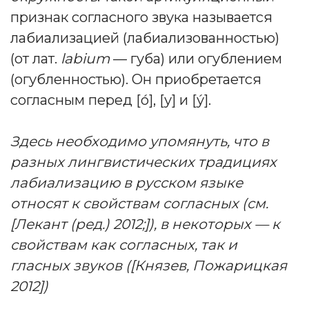
признак согласного звука называется
лабиализацией (лабиализованностью)
(от лат.
labium
— губа) или огублением
(огубленностью). Он приобретается
согласным перед [о́], [у] и [у́].
Здесь необходимо упомянуть, что в
разных лингвистических традициях
лабиализацию в русском языке
относят к свойствам согласных (см.
[Лекант (ред.) 2012;]), в некоторых — к
свойствам как согласных, так и
гласных звуков ([Князев, Пожарицкая
2012])