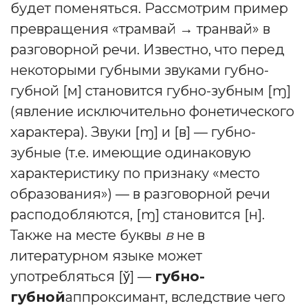
будет поменяться. Рассмотрим пример
превращения «трамвай → транвай» в
разговорной речи. Известно, что перед
некоторыми губными звуками губно-
губной [м] становится губно-зубным [ɱ]
(явление исключительно фонетического
характера). Звуки [ɱ] и [в] — губно-
зубные (т.е. имеющие одинаковую
характеристику по признаку «место
образования») — в разговорной речи
расподобляются, [ɱ] становится [н].
Также на месте буквы
в
не в
литературном языке может
употребляться [у̌] —
губно-
губной
аппроксимант, вследствие чего