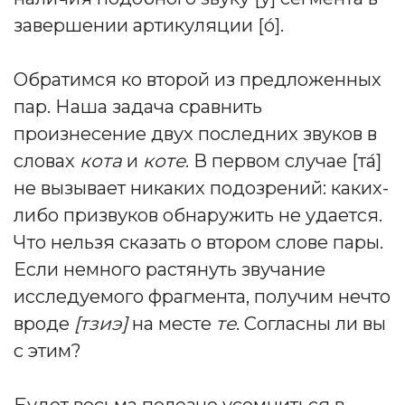
завершении артикуляции [о́].
Обратимся ко второй из предложенных
пар. Наша задача сравнить
произнесение двух последних звуков в
словах
кота
и
коте
. В первом случае [та́]
не вызывает никаких подозрений: каких-
либо призвуков обнаружить не удается.
Что нельзя сказать о втором слове пары.
Если немного растянуть звучание
исследуемого фрагмента, получим нечто
вроде
[тзиэ]
на месте
те
. Согласны ли вы
с этим?
Будет весьма полезно усомниться в