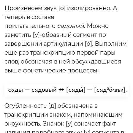
Произнесем звук [о́] изолированно. А
теперь в составе
прилагательного
садовый
. Можно
заметить [у]-образный сегмент по
завершении артикуляции [о́]. Выполним
ещё раз транскрипцию первой пары
слов, обозначая в ней обсуждавшиеся
выше фонетические процессы:
Огубленность [д] обозначена в
транскрипции знаком, напоминающим
окружность. Значок [у] означает факт
наличия подобного звуку [у] сегмента в