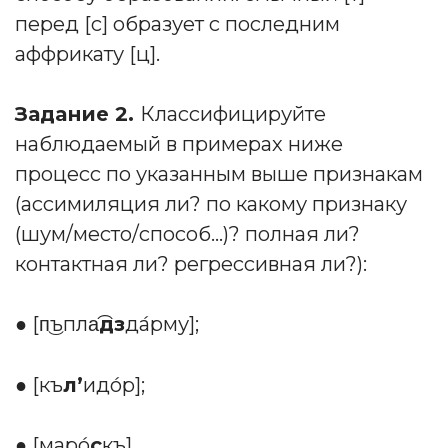
перед [с] образует с последним
аффрикату [ц].
Задание 2.
Классифицируйте
наблюдаемый в примерах ниже
процесс по указанным выше признакам
(ассимиляция ли? по какому признаку
(шум/место/способ…)? полная ли?
контактная ли? регрессивная ли?):
● [п͜ъпла͡
дз
да́рму];
● [къ
л’
идо́р];
● [маро́
с
къ].