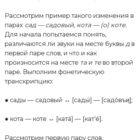
Рассмотрим пример такого изменения в
парах
сад — садовый
,
кота — (о) коте
.
Для начала попытаемся понять,
различаются ли звуки на месте буквы
д
в
первой паре слов, и что и как
произносится на месте
та
и
те
во второй
паре. Выполним фонетическую
транскрипцию:
● сады — садовый ↔ [cады́] — [садо́въи̯];
● кота — коте ↔ [ката́] — [кат’е́].
Рассмотрим первую пару слов.