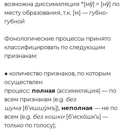
возможна диссимиляция *[му̌] > [ну̌] по
месту образования, т.к. [м] — губно-
губной
Фонологические процессы принято
классифицировать по следующим
признакам:
● количество признаков, по которым
осуществлен
процесс:
полная
(ассимиляция) — по
всем признакам (e.g.
без
шума
[б’ишшу́мъ]),
неполная
— не по
всем (e.g.
без кошки
[б’иско́шк’ь] —
только по голосу);