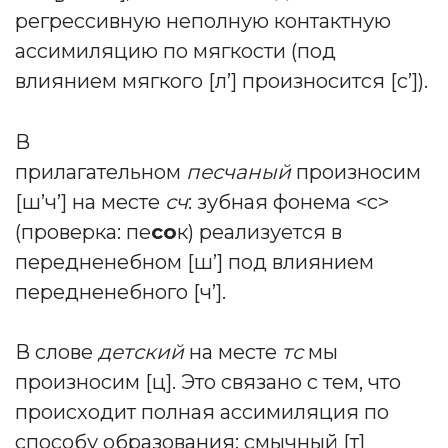
регрессивную неполную контактную
ассимиляцию по мягкости (под
влиянием мягкого [л’] произносится [с’]).
В
прилагательном
песчаный
произносим
[ш’ч’] на месте
сч
: зубная фонема <с>
(проверка: пе
со
к) реализуется в
передненебном [ш’] под влиянием
передненебного [ч’].
В слове
детский
на месте
тс
мы
произносим [ц]. Это связано с тем, что
происходит полная ассимиляция по
способу образования: смычный [т]