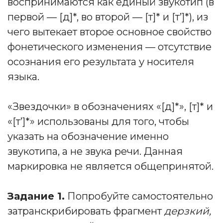
воспринимаются как единый звукотип (в
первой — [д]*, во второй — [т]* и [т’]*), из
чего вытекает второе основное свойство
фонетического изменения — отсутствие
осознания его результата у носителя
языка.
«Звездочки» в обозначениях «[д]*», [т]* и
«[т’]*» использованы для того, чтобы
указать на обозначение именно
звукотипа, а не звука речи. Данная
маркировка не является общепринятой.
Задание 1.
Попробуйте самостоятельно
затранскрибировать фрагмент
дерзкий,