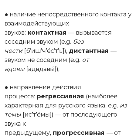
● наличие непосредственного контакта у
взаимодействующих
звуков:
контактная
— вызывается
соседним звуком (e.g.
без
чести
[б’иш’ч’е́c’т’ь]),
дистантная
—
звуком не соседним (e.g.
от
вдовы
[адвдавы́]);
● направление действия
процесса:
регрессивная
(наиболее
характерная для русского языка, e.g.
из
темы
[ис’т’е́мы]) — от последующего
звука к
предыдущему,
прогрессивная
— от