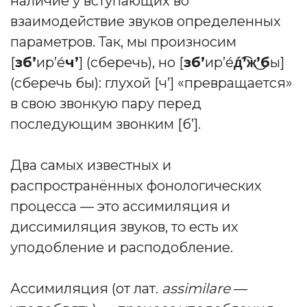
наличие у вступающих во
взаимодействие звуков определенных
параметров. Так, мы произносим
[
зб’
ир’е́
ч’
] (сберечь), но [
зб’
ир’е́
́д͡’ж͜’б
ы]
(сберечь бы): глухой [ч’] «превращается»
в свою звонкую пару перед
последующим звонким [б’].
Два самых известных и
распространённых фонологических
процесса — это ассимиляция и
диссимиляция звуков, то есть их
уподобление и расподобление.
Ассимиляция (от лат.
assimilare
—