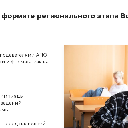
 формате регионального этапа В
еподавателями АПО
и и формата, как на
олимпиады
 заданий
темы
е перед настоящей