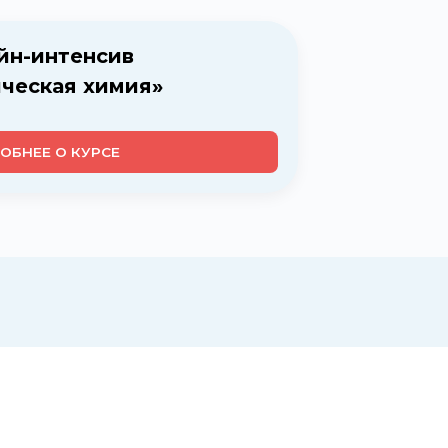
йн-интенсив
ческая химия»
ОБНЕЕ О КУРСЕ
Ма
Прош
. Это мой первый интенсив по