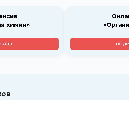
енсив
Онла
ая химия»
«Органи
КУРСЕ
ПОДР
ков
ива по химии
, надеюсь, пройду на муниципальный этап по баллам