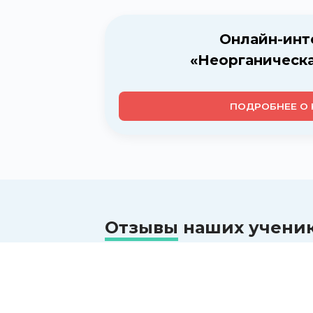
Онлайн-инт
«Неорганическ
ПОДРОБНЕЕ О 
Отзывы
наших учени
Жанна
Участница онлайн-интенс
ое разъяснение
Я учусь в 6 классе и