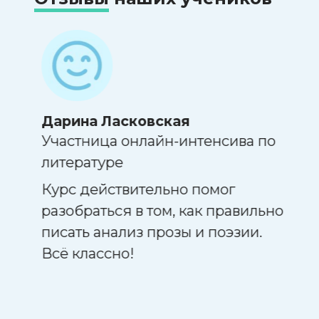
Дарина Ласковская
Ксе
Участница онлайн-интенсива по
Учас
по
литературе
лите
Курс действительно помог
Учит
!
разобраться в том, как правильно
Преп
писать анализ прозы и поэзии.
прог
Всё классно!
урок
учас