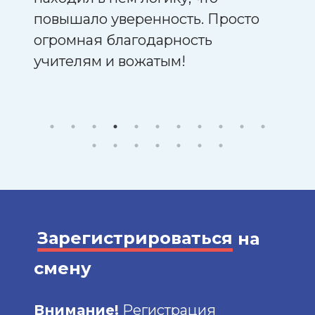
о
повышало уверенность. Просто
заин
Тори!
огромная благодарность
люб
учителям и вожатым!
Спас
вожа
смен
Зарегистрироваться
на
смену
Внимание!
Регистрация