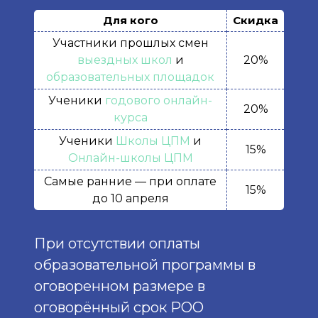
Для кого
Скидка
Участники прошлых смен
выездных школ
и
20%
образовательных площадок
Ученики
годового онлайн-
20%
курса
Ученики
Школы ЦПМ
и
15%
Онлайн-школы ЦПМ
Самые ранние — при оплате
15%
до 10 апреля
При отсутствии оплаты
образовательной программы в
оговоренном размере в
оговорённый срок РОО