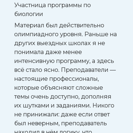
Участница программы по
Учас
биологии
био
лась
Материал был действительно
Мне 
в.
олимпиадного уровня. Раньше на
лекц
других выездных школах я не
кото
понимала даже менее
узна
ля
интенсивную программу, а здесь
себя
всё стало ясно. Преподаватели —
зани
и,
настоящие профессионалы,
биол
я по
которые объясняют сложные
смен
темы очень доступно, дополняя
навы
их шутками и заданиями. Никого
восп
не принижали: даже если ответ
Выез
 за
был неверным, преподаватель
прек
е
находил в нём логику, что
что-