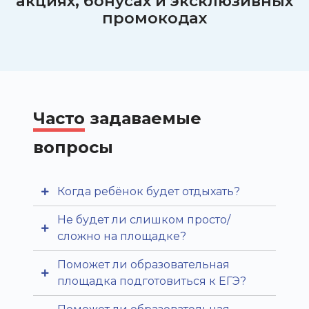
акциях, бонусах и эксклюзивных
промокодах
Часто
задаваемые
вопросы
Когда ребёнок будет отдыхать?
Не будет ли слишком просто/
День сбалансирован:
сложно на площадке?
учебные пары сменяются
Поможет ли образовательная
досугом — спортом,
Наши опытные
площадка подготовиться к ЕГЭ?
мастер-классами, играми
преподаватели