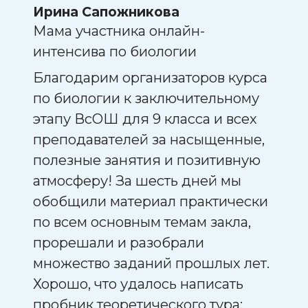
Ирина Сапожникова
Ири
Мама участника онлайн-
Мама
интенсива по биологии
проб
ВсО
ал
Благодарим организаторов курса
по биологии к заключительному
Прек
этапу ВсОШ для 9 класса и всех
свои
ря
преподавателей за насыщенные,
реги
ным
полезные занятия и позитивную
поня
атмосферу! За шесть дней мы
проб
обобщили материал практически
удел
по всем основным темам закла,
Зада
прорешали и разобрали
неко
множество заданий прошлых лет.
реал
Хорошо, что удалось написать
Лучш
пробник теоретического тура:
напи