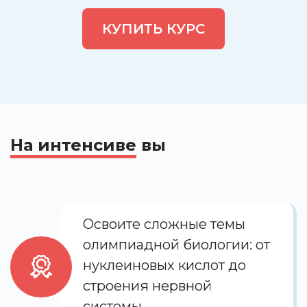
опробовать формат годовых
курсов, которые начнутся осенью
КУПИТЬ КУРС
На интенсиве
вы
Освоите сложные темы
олимпиадной биологии: от
нуклеиновых кислот до
строения нервной
системы