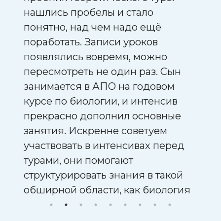
нашлись пробелы и стало
что 
понятно, над чем надо ещё
Зан
поработать. Записи уроков
трет
появлялись вовремя, можно
можн
пересмотреть не один раз. Сын
плот
занимается в АПО на годовом
удоб
курсе по биологии, и интенсив
пер
прекрасно дополнил основные
наст
занятия. Искренне советуем
благ
участвовать в интенсивах перед
преп
турами, они помогают
структурировать знания в такой
обширной области, как биология