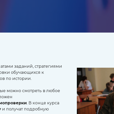
матами заданий, стратегиями
овки обучающихся к
в по истории.
рые можно смотреть в любое
иложен
амопроверки
. В конце курса
у
и получат подробную