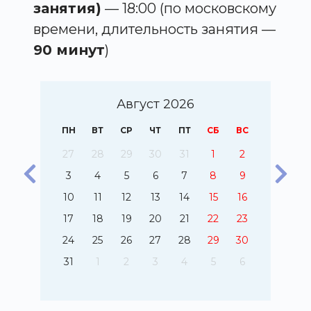
занятия)
— 18:00 (по московскому
времени, длительность занятия —
90 минут
)
Август 2026
С
ПН
ВТ
СР
ЧТ
ПТ
СБ
ВС
4
27
28
29
30
31
1
2
1
3
4
5
6
7
8
9
8
10
11
12
13
14
15
16
5
17
18
19
20
21
22
23
1
24
25
26
27
28
29
30
8
31
1
2
3
4
5
6