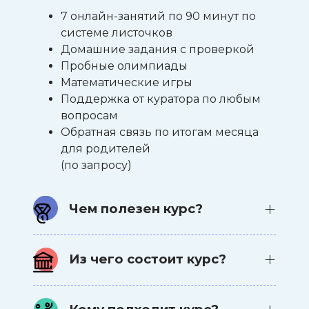
7 онлайн-занятий по 90 минут по
системе листочков
Домашние задания с проверкой
Пробные олимпиады
Математические игры
Поддержка от куратора по любым
вопросам
Обратная связь по итогам месяца
для родителей
(по запросу)
Чем полезен курс?
Курс строится по системе
Из чего состоит курс?
листочков и кружковой работы —
формату, который традиционно
Форматы обучения включают:
используется в сильнейших