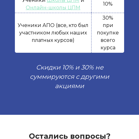
Ученики
Школы ЦПМ
и
10%
Онлайн-школы ЦПМ
30%
Ученики АПО (все, кто был
при
участником любых наших
покупке
платных курсов)
всего
курса
Скидки 10% и 30% не
суммируются с другими
акциями
Остались вопросы?