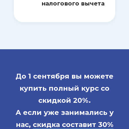
налогового вычета
применять методы решения на
практике, а не просто изучать
теорию
До 1 сентября вы можете
купить полный курс со
скидкой 20%
.
А если уже занимались у
нас,
скидка составит 30%