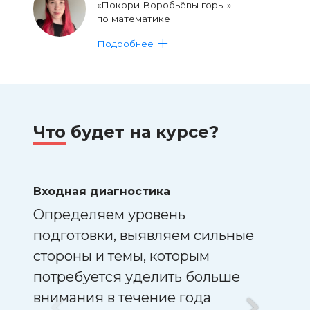
«Покори Воробьёвы горы!»
по математике
Подробнее
Что
будет на курсе?
Входная диагностика
Онла
Определяем уровень
Разб
подготовки, выявляем сильные
реше
стороны и темы, которым
при
потребуется уделить больше
на п
внимания в течение года
.