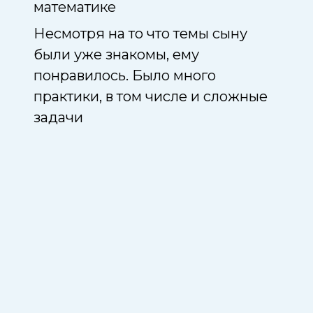
математике
мате
Несмотря на то что темы сыну
Самы
Были
были уже знакомы, ему
из в
е
понравилось. Было много
где-
практики, в том числе и сложные
чем 
ады:
задачи
без 
 и
скор
прио
» —
рый
м