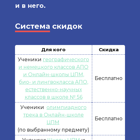
и в него.
Система
скидок
Для кого
Скидка
Ученики
географического
и немецкого классов АПО
и Онлайн-школы ЦПМ,
Бесплатно
био- и лингвокласса АПО,
естественно-научных
классов в школе № 56
Ученики
олимпиадного
трека в Онлайн-школе
Бесплатно
ЦПМ
(по выбранному предмету)