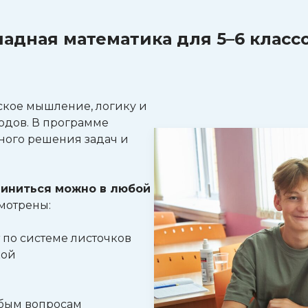
дная математика для 5–6 классов
ское мышление, логику и
одов. В программе
ного решения задач и
диниться можно в любой
мотрены:
 по системе листочков
кой
юбым вопросам