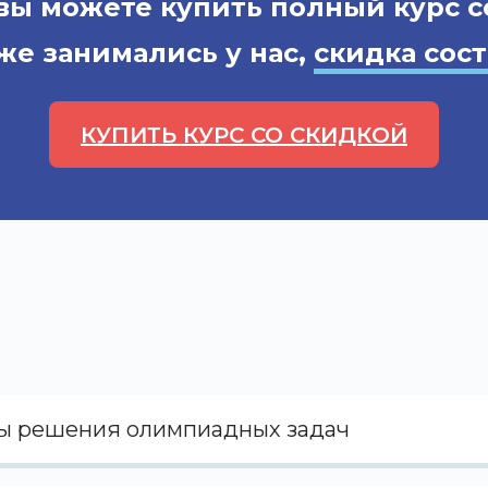
 вы можете купить полный курс 
 изучать теорию
аммы
же занимались у нас,
скидка сос
КУПИТЬ КУРС СО СКИДКОЙ
ды решения олимпиадных задач