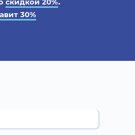
со
скидкой 20%
.
тавит 30%