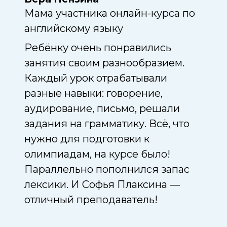
Мама участника онлайн-курса по
Мама
ыку
английскому языку
англ
ь
Ребёнку очень понравились
Сыну
занятия своим разнообразием.
Благ
:
Каждый урок отрабатывали
учас
разные навыки: говорение,
заня
вно.
аудирование, письмо, решали
пере
м
задания на грамматику. Всё, что
даль
нужно для подготовки к
было
олимпиадам, на курсе было!
Параллельно пополнился запас
лексики. И Софья Плаксина —
отличный преподаватель!