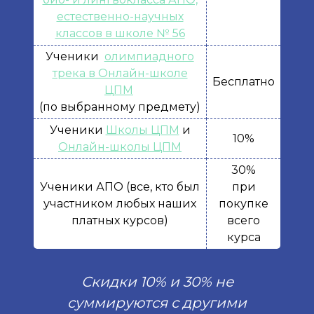
естественно-научных
классов в школе № 56
Ученики
олимпиадного
трека в Онлайн-школе
Бесплатно
ЦПМ
(по выбранному предмету)
Ученики
Школы ЦПМ
и
10%
Онлайн-школы ЦПМ
30%
Ученики АПО (все, кто был
при
участником любых наших
покупке
платных курсов)
всего
курса
Скидки 10% и 30% не
суммируются с другими