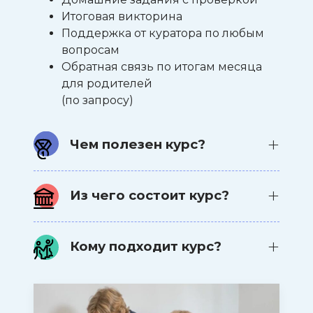
Итоговая викторина
Поддержка от куратора по любым
вопросам
Обратная связь по итогам месяца
для родителей
(по запросу)
Чем полезен курс?
Курс помогает уверенно
Из чего состоит курс?
выступать на олимпиадах
высокого уровня и
Курс помогает освоить основные
последовательно двигаться от
Кому подходит курс?
форматы олимпиадных заданий и
муниципального этапа к
сформировать базу для
Курс подойдёт
ученикам 9–11
региональному и
успешного участия в олимпиадах.
классов
с уровнем английского
заключительному. Вы