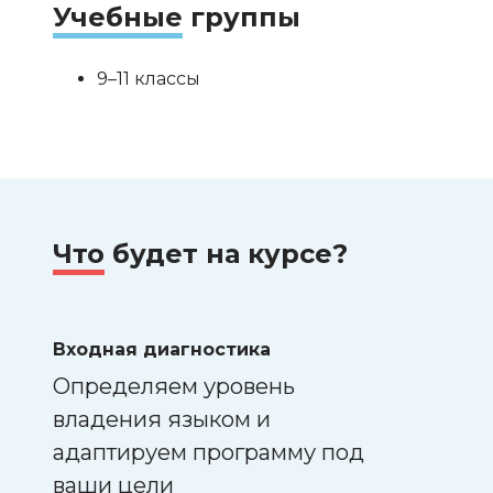
Учебные
группы
9–11 классы
Что
будет на курсе?
Входная диагностика
Онла
Определяем уровень
Подр
владения языком и
и ту
адаптируем программу под
прак
ваши цели
.