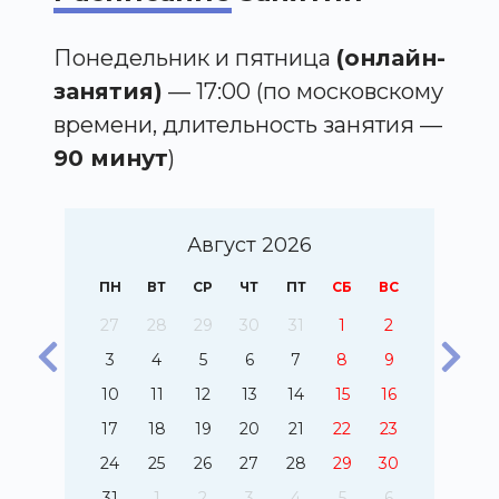
Понедельник и пятница
(онлайн-
занятия)
— 17:00 (по московскому
времени, длительность занятия —
90 минут
)
Август 2026
С
ПН
ВТ
СР
ЧТ
ПТ
СБ
ВС
4
27
28
29
30
31
1
2
1
3
4
5
6
7
8
9
8
10
11
12
13
14
15
16
5
17
18
19
20
21
22
23
1
24
25
26
27
28
29
30
8
31
1
2
3
4
5
6