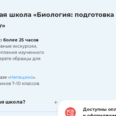
я школа «Биология: подготовка 
у»
то
более 25 часов
вные экскурсии,
епления изученного
ерёте образцы для
азе «
Непецино
».
ков 7–10 классов.
ая школа?
Доступны опл
и оформление