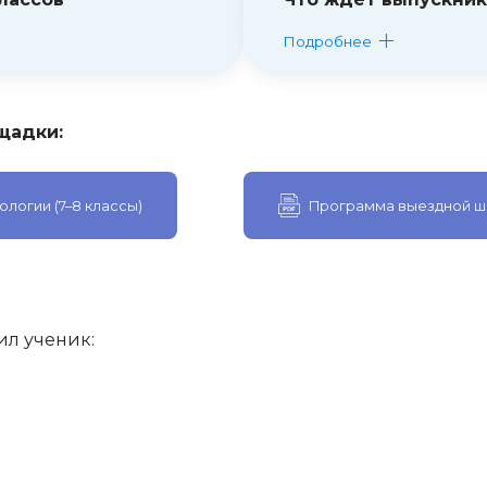
Подробнее
щадки:
логии (7–8 классы)
Программа выездной шк
ил ученик: