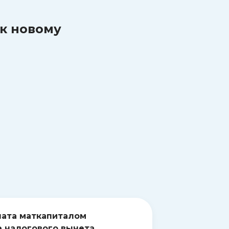
к новому
ата маткапиталом
 налогового вычета