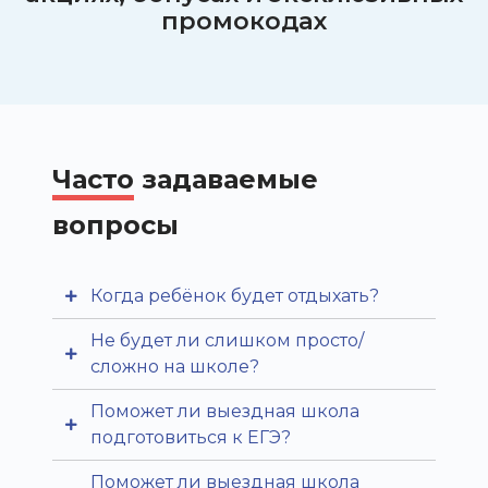
промокодах
Часто
задаваемые
вопросы
Когда ребёнок будет отдыхать?
Не будет ли слишком просто/
День сбалансирован: во
сложно на школе?
второй половине дня
Поможет ли выездная школа
учебные пары сменяются
Наши опытные
подготовиться к ЕГЭ?
досугом — спортом,
преподаватели
мастер-классами, играми
Поможет ли выездная школа
подстраиваются под