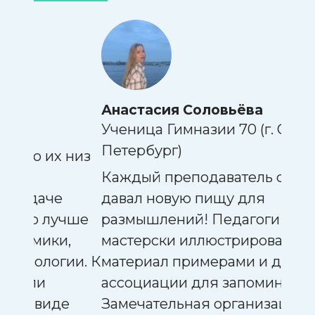
Анастасия Соловьёва
Еле
Ученица Гимназии 70 (г. Санкт-
Уче
Петербург)
 низ
Заня
Каждый преподаватель смены
мног
давал новую пищу для
клас
чше
размышлений! Педагоги
пара
,
мастерски иллюстрировали
инте
ии. К
материал примерами и давали
ассоциации для запоминания.
е
Замечательная организация как