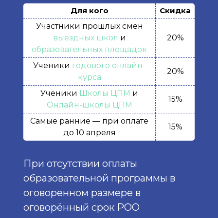
Для кого
Скидка
Участники прошлых смен
выездных школ
и
20%
образовательных площадок
Ученики
годового онлайн-
20%
курса
Ученики
Школы ЦПМ
и
15%
Онлайн-школы ЦПМ
Самые ранние — при оплате
15%
до 10 апреля
При отсутствии оплаты
образовательной программы в
оговоренном размере в
оговорённый срок РОО