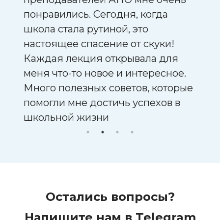
понравились. Сегодня, когда
всё 
школа стала рутиной, это
их е
настоящее спасение от скуки!
преп
Каждая лекция открывала для
заня
ным
меня что-то новое и интересное.
уру:
Много полезных советов, которые
о
помогли мне достичь успехов в
школьной жизни
Остались вопросы?
Напишите нам в Telegram