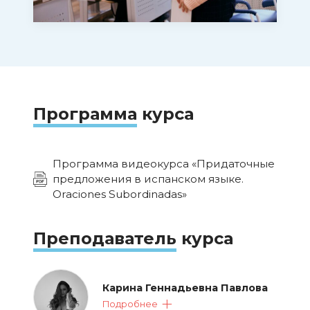
использовать грамматику
«повышенного уровня». Знания,
полученные на курсе,
необходимы для успешного
прохождения ВсОШ, так как в
письменной и устной частях
Программа
курса
олимпиады важно уверенно
владеть этой грамматической
Программа видеокурса «Придаточные
темой
предложения в испанском языке.
Oraciones Subordinadas»
Преподаватель
курса
Карина Геннадьевна Павлова
Подробнее