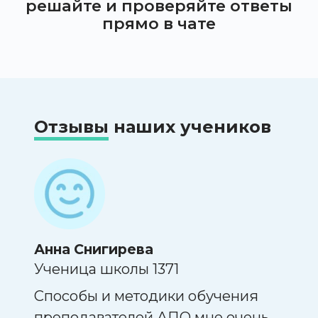
решайте и проверяйте ответы
прямо в чате
Отзывы
наших учеников
Анна Снигирева
Ник
Ученица школы 1371
Учен
 и
Способы и методики обучения
Мне 
преподавателей АПО мне очень
были