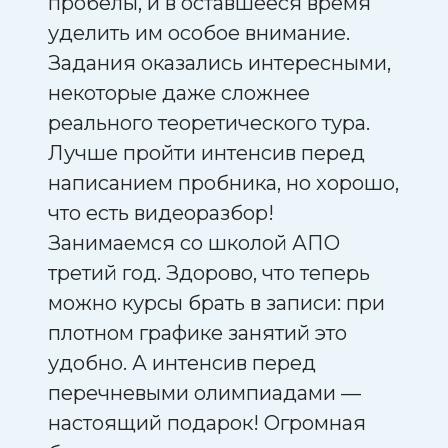
пробелы, и в оставшееся время
виде
ески
уделить им особое внимание.
авто
а,
Задания оказались интересными,
сраз
некоторые даже сложнее
видн
лет.
реального теоретического тура.
надо
ь
Лучше пройти интенсив перед
Зада
:
написанием пробника, но хорошо,
реа
что есть видеоразбор!
реги
Занимаемся со школой АПО
реше
третий год. Здорово, что теперь
приз
можно курсы брать в записи: при
авто
ын
плотном графике занятий это
колл
м
удобно. А интенсив перед
форм
в
перечневыми олимпиадами —
ые
настоящий подарок! Огромная