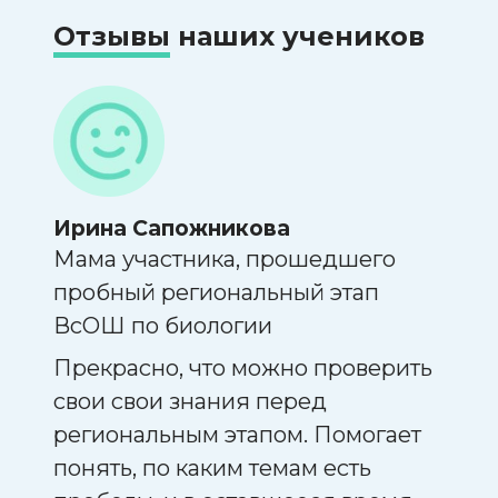
Отзывы
наших учеников
Ирина Сапожникова
Арс
Мама участника, прошедшего
Про
пробный региональный этап
этап
ВсОШ по биологии
урса
Реша
ому
Прекрасно, что можно проверить
биол
сех
свои свои знания перед
реги
ые,
региональным этапом. Помогает
биол
ную
понять, по каким темам есть
вопр