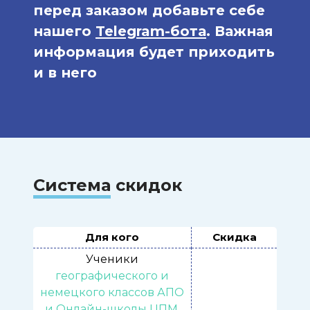
перед заказом добавьте себе
нашего
Telegram-бота
. Важная
информация будет приходить
и в него
Система
скидок
Для кого
Скидка
Ученики
географического и
немецкого классов АПО
и Онлайн-школы ЦПМ,